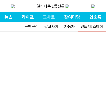
앨버타주 1등신문
뉴스
라이프
교차로
참여마당
업소록
구인구직
팔고사기
자동차
렌트/홈스테이