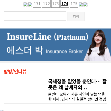
171
172
173
174
175
탐방/인터뷰
국세청을 믿었을 뿐인데… 잘
못은 왜 납세자의 ..
콜센터 오류와 서류 지연이 낳는 억울
한 피해, 납세자의 실질적 방어권 점검
(이은정 기자) 최근 연방 감사원
(Auditor General)과 납세자 옴부즈