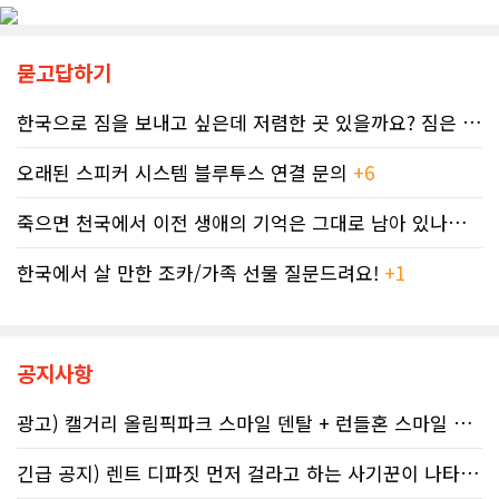
턱없이 부족하다고 지적한다FASD 증
회계사는 즉각 국세청에 정정 및 페널
가세는 일상적 음주 문화와 연관이 있
티 면제 요청을 접수했지만, 국세청의
다. 캐나다 보건부에 따르면 현지 임신
공식 처리 목표인 6개월을 훌쩍 넘긴
묻고답하기
의 50~60%가 계획되지 않은 상태에
채 10개월째 아무런 조치도 취해지지
서 이뤄지기 때문에 임신 사실을 인지
않고 있다. 그 사이 억울하게 부과된 페
하기 전인 극초기에 태아가 알코올에
한국으로 짐을 보내고 싶은데 저렴한 곳 있을까요? 짐은 큰 박스 2-3..
널티는 눈덩이처럼 이자가 붙어 3,836
노출되기 쉽다.북미 임산부의 15.2%
달러로 불어났다. 이처럼 명백한 국세
가 최근 30일 이내(6월 기준) 음주 경
오래된 스피커 시스템 블루투스 연결 문의
+6
청의 실수 앞에서도 서류 처리를 마냥
험이 있었다. 이 중 4.9%는 폭음한 것
기다리며 불안감에 시달려야 하는 납
으로 조사됐다. 영국 브리스톨 의과대
세자들의 속은 까맣게 타들어 간다. 철
죽으면 천국에서 이전 생애의 기억은 그대로 남아 있나요? 아니면 사라지..
학 연구진도 태아기 알코올 노출과 청
저한 기록과 전문가 교차 검증이 필수
소년기 위험 행동의 연관성을 지적했
인 시대이러한 국가 조세 시스템의 난
한국에서 살 만한 조카/가족 선물 질문드려요!
+1
다.이에 따라 앨버타 보건당국은 임신
맥상 속에서 납세자들이 스스로를 보
기간 9개월 동안 금주를 유지하자는
호할 수 있는 방어권은 무엇일까. 세무
'Dry9' 캠페인을 꾸준히 진행하고 있
전문가들은 국세청과 통화할 때 반드
다. 매년 9월 FASD 인식의 달에는 캘
시 상담원의 ID 번호, 통화 날짜 및 시
거리 타워를 붉은빛으로 밝히는 등 대
공지사항
간, 그리고 대화의 상세 내용을 꼼꼼하
중 인식 개선 활동도 이어진다.■ "파
게 기록해 둘 것을 강력히 권고한다. 추
티인데 한 잔쯤"…보건계 "소량 노출
후 억울한 벌금이나 이자 면제를 국세
광고) 캘거리 올림픽파크 스마일 덴탈 + 런들혼 스마일 덴탈..
도 치명적"반면 앨버타주의 주류 및 대
청에 요청(Taxpayer relief
마초 관련 제도는 접근성을 높이는 방
mechanism)할 때 이 구체적인 기록
긴급 공지) 렌트 디파짓 먼저 걸라고 하는 사기꾼이 나타났어요 절대 주..
향으로 움직이고 있다. 주정부는 규제
만이 유일한 방패막이가 되기 때문이
완화를 이유로 주류 판매 시작 시간을