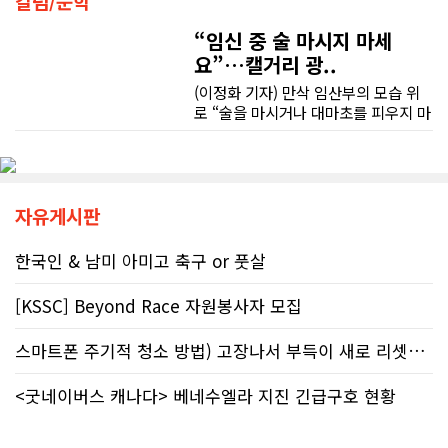
칼럼/문학
금 신고의 책임은 전적으로 납세자에
게 있으며, 오류가 잦은 국세청 일반 상
“임신 중 술 마시지 마세
또한 기존 차량을 개인 거래로 판매해야 했는데, 처음 해보는 일이라 어떻게 진행해야 할지 막막했습니다. 사실 차량 판매와는 직접 관련이 없는 부분임에도 불구하고, 제 질문 하나하나에 친절하게 답해 주시며 마치 본인의 일처럼 적극적으로 도와주셨습니다. 덕분에 개인 거래도 무사히 마칠 수 있었습니다.
담 라인에 의존해서는 안 된다"라고 강
요”…캘거리 광..
하게 경고했다. 만약 상담원의 잘못된
조언을 믿고 세금을 누락했다면, 납세
(이정화 기자) 만삭 임산부의 모습 위
그동안 만났던 딜러분들은 차량을 판매하는 데 집중하시는 경우가 많았는데, 박문호 딜러님은 고객의 입장에서 무엇이 가장 좋은 선택인지 먼저 생각해 주셨습니다. 마치 가족을 대하듯 작은 부분까지 세심하게 챙겨 주시는 모습에 큰 감동을 받았습니다.
자가 고의로 탈세를 저지른 것(중과실
로 “술을 마시거나 대마초를 피우지 마
50% 페널티)으로 간주되지는 않더라
세요”라는 문구가 등장한다. 캘거리 곳
도 미납된 세금 원금은 여전히 납부해
좋은 차를 구매할 수 있도록 끝까지 최선을 다해 주시고, 늘 친절하고 세심하게 도와주신 박문호 딜러님께 진심으로 감사드립니다. 주변에 차량 구매를 고민하는 분이 있다면 자신 있게 추천드리고 싶은 최고의 딜러님입니다.
곳에서 접할 수 있는 정부 공익광고다.
야 한다. 국가 기관의 말을 믿은 소시민
한국인 시각에서는 “왜 이런 당연한 내
이 온전한 법의 보호를 받지 못하는 현
용을 세금까지 들여 광고할까”라는 의
실은국가 행정에 대한 근본적인 회의
문이 들 수 있다. 하지만 반복되는 이
자유게시판
감을 불러일으킨다. 서류 처리에만 10
메시지 뒤에는 앨버타가 오랫동안 대
개월, 고장 난 행정 시계와 억울한 페널
응해온 태아알코올증후군(FASD) 문제
한국인 & 남미 아미고 축구 or 풋살
티부정확한 안내뿐만 아니라 기약 없
가 자리하고 있다.■ 자폐증보다 흔한
는 업무 지연 현상도 시민들의 숨통을
앨버타 고질병 'FASD' 20만 추정현재
조이는 요인이다. 최근 CBC 뉴스에 보
[KSSC] Beyond Race 자원봉사자 모집
캐나다 전체 인구의 약 4%가 FASD를
도된 노바스코샤주의 납세자 빌 비송
겪고 있다. 이 중 앨버타 내 환자 규모
(Bill Bisson) 사례는 우리의 현실과
스마트폰 주기적 청소 방법) 고장나서 부득이 새로 리셋했어요. 3일..
만 약 20만 명에 달하는 것으로 추정된
맞닿아 있다. 국세청은 그의 2023년도
다. 이는 주내 자폐증과 뇌성마비, 다운
세금 평가 과정에서 소득 명세서를 중
증후군 환자를 모두 합친 것보다 많은
<굿네이버스 캐나다> 베네수엘라 지진 긴급구호 현황
복으로 계산하는 명백한 행정 오류를
수치다. 전문가들은 FASD가 유행병
저질렀고, 그 결과 그에게 3,471달러
수준으로 확산했지만 사회적 인프라가
의 억울한 페널티가 부과되었다. 그의