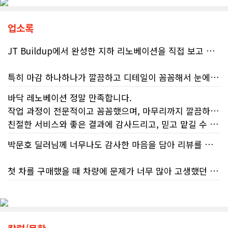
맨(Taxpayers' Ombudsperson)이
연달아 발표한 보고서는 캐나다 국세
청(CRA)의 민원 대응 시스템이 사실상
업소록
마비 상태에 이르렀음을 여실히 보여
준다. 성실하게 납세의무를 다하고자
JT Buildup에서 완성한 지하 리노베이션을 직접 보고 정말 완전 감동 깊었습니다. 단순히 공간을 새롭게 바꾼 정도가 아니라, 공간의 활용도와 전체적인 분위기까지 세심하게 고려해서 완전히 4성급 호텔 버금가는 새로운 공간으로 만들어 놓았더라고요.
하는 시민들에게 이러한 행정 공백은
단순한 불편을 넘어 큰 좌절감을 안겨
특히 마감 하나하나가 깔끔하고 디테일이 꼼꼼해서 눈에 보이는 부분뿐만 아니라 보이지 않는 부분까지 신경 써서 시공해거 100프로 신뢰가 느껴졌습니다. 전체적인 완성도도 기대 이상이었고, 정말 놀라웠어요.
주고 있다.17%에 불과한 정답률, 맹
신이 부른 참담한 결과가장 충격적인
바닥 레노베이션 정말 만족합니다.
대목은 국세청 상담원이 제공하는 정
리노베이션은 정말 믿을 만한 업체에 맡겨야 해요. JT Buildup이라면 믿고 맡길 수 있겠다는 생각이 들었습니다. 집 리노베이션이나 지하 공간 공사를 계획하고 계신 분들께 자신 있게 추천하고 싶습니다.
보의 질적 저하다. 캐런 호건(Karen
작업 과정이 전문적이고 꼼꼼했으며, 마무리까지 깔끔하게 해주셨습니다.
Hogan) 연방 감사원장의 최신 보고서
친절한 서비스와 좋은 결과에 감사드리고, 믿고 맡길 수 있는 업체라 추천합니다.
에 따르면, 2025년 2월부터 5월 사이
진행된 테스트에서 개인 세무 관련 일
박문호 딜러님께 너무나도 감사한 마음을 담아 리뷰를 남깁니다.
반 질문에 대해 상담원이 올바른 답변
을 제공한 비율은 고작 17%에 불과했
다. 문제는 국세청의 잘못된 안내를 믿
첫 차를 구매했을 때 차량에 문제가 너무 많아 고생했던 경험이 있어서, 이번에는 정말 신중하게 고민하고 꼼꼼하게 알아본 후 차를 구매하고 싶었습니다. 그러던 중 사우스포인트의 박문호 딜러님을 만나면서 그동안의 고민이 모두 해결되었습니다.
고 따랐다가 피해를 보더라도, 그 책임
은 고스란히 납세자가 져야 한다는 점
처음 차량을 선택하는 과정부터 저에게 맞는 차량을 추천해 주셨고, 그 차량의 장단점과 다양한 기능까지 하나하나 자세하게 설명해 주셔서 큰 도움이 되었습니다. 원래는 새 차를 받기까지 4~5개월 정도 기다려야 한다고 들었는데, 딜러님의 노력 덕분에 한 달 만에 차량을 받을 수 있었습니다.
이다. 조세 전문 변호사 데이비드 로트
플라이쉬(David Rotfleisch)는 언론
인터뷰를 통해 "소득세법상 정확한 세
차량을 인수하는 날에도 시간이 오래 걸렸음에도 불구하고 모든 기능을 하나씩 직접 설명해 주시고, 앞으로 차량을 관리하면서 꼭 확인해야 할 부분과 유용한 팁까지 꼼꼼하게 알려주셨습니다. 차에 대해 잘 모르는 저에게는 정말 큰 도움이 되었습니다.