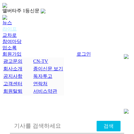
앨버타주 1등신문
뉴스
라이프
교차로
참여마당
업소록
회원가입
로그인
광고문의
CN-TV
회사소개
종이신문 보기
공지사항
독자투고
고객센터
연락처
회원탈퇴
서비스약관