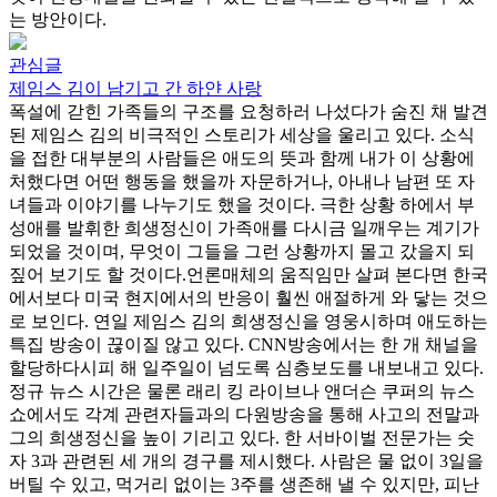
는 방안이다.
관심글
제임스 김이 남기고 간 하얀 사랑
폭설에 갇힌 가족들의 구조를 요청하러 나섰다가 숨진 채 발견
된 제임스 김의 비극적인 스토리가 세상을 울리고 있다. 소식
을 접한 대부분의 사람들은 애도의 뜻과 함께 내가 이 상황에
처했다면 어떤 행동을 했을까 자문하거나, 아내나 남편 또 자
녀들과 이야기를 나누기도 했을 것이다. 극한 상황 하에서 부
성애를 발휘한 희생정신이 가족애를 다시금 일깨우는 계기가
되었을 것이며, 무엇이 그들을 그런 상황까지 몰고 갔을지 되
짚어 보기도 할 것이다.언론매체의 움직임만 살펴 본다면 한국
에서보다 미국 현지에서의 반응이 훨씬 애절하게 와 닿는 것으
로 보인다. 연일 제임스 김의 희생정신을 영웅시하며 애도하는
특집 방송이 끊이질 않고 있다. CNN방송에서는 한 개 채널을
할당하다시피 해 일주일이 넘도록 심층보도를 내보내고 있다.
정규 뉴스 시간은 물론 래리 킹 라이브나 앤더슨 쿠퍼의 뉴스
쇼에서도 각계 관련자들과의 다원방송을 통해 사고의 전말과
그의 희생정신을 높이 기리고 있다. 한 서바이벌 전문가는 숫
자 3과 관련된 세 개의 경구를 제시했다. 사람은 물 없이 3일을
버틸 수 있고, 먹거리 없이는 3주를 생존해 낼 수 있지만, 피난