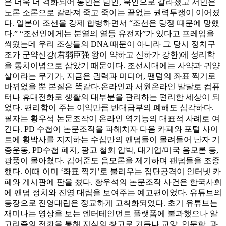
은 더욱 더 격화되어 동인은 남인, 북인으로 갈라졌고 서인은
노론 소론으로 갈라져 죽고 죽이는 끝없는 권력투쟁이 이어졌
다. 일본이 조선을 강제 합병하면서 “조선은 당쟁 때문에 망했
다.” “조선인에게는 분열의 열등 유전자”가 있다고 프레임을
씌웠는데 우리 조상들의 DNA 때문이 아니라 그 당시 정치구
조가 군약신강(君弱臣强 왕이 약하고 신하가 강한)에 성리학
을 통치이념으로 삼았기 때문이다. 조선시대에는 사약과 귀양
살이라는 무기가, 지금은 권력과 미디어, 팬덤의 좌표 찍기로
바뀌었을 뿐 본질은 똑같다.온라인과 서원온라인 발달로 컴퓨
터나 휴대전화로 생활의 대부분을 관리하는 편리한 세상이 되
었다. 편리함이 주는 이익만큼 반대급부의 폐해도 심각하다.
필자는 황우석 논문조작이 온라인 역기능의 대표적 사례로 여
긴다. PD 수첩이 논문조작을 파헤치자 다음 카페와 포털 사이
트에 황박사를 지지하는 수십만의 팬덤들이 몰려들어 난자 기
증운동, PD수첩 폐지, 광고 철회 압박, 대기업/미국 음모론 등,
광풍이 몰아쳤다. 김어준도 음모론을 제기하며 팬덤들을 조종
했다. 이때 이미 ‘좌표 찍기’로 불리우는 집단공격이 인터넷 카
페와 게시판에 판을 쳤다. 황우석의 논문조작 사건은 한국사회
에 팬덤 정치와 진영 대립을 보여주는 예고편이었다. 유튜브의
등장으로 진영대립은 정교하게 고착화되었다. 초기 유튜브는
재미나는 영상을 보는 엔터테인먼트 플랫폼에 불과했으나 알
고리즘의 전환을 통해 지식의 창고로 거듭나 교양, 인문학, 과