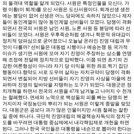
의 돌격대 역할을 맡게 되었다. 서원은 특정인물을 모신다. 가
령 이황(이 퇴계)를 모신 서원은 도산서원이다. 퇴계선생 생전
에는 붕당이 없어 선생은 어느 당파에도 속하지 않았으나 제자
들이 동인계열이 많아 동인계열 선비들이 모였다. 당쟁이 격화
되면서 전국의 서원은 남인 서원, 노론 서원 등 붕당에 따라 선
비들이 모였다. 서원은 우후죽순처럼 생겨나 학문적 유대감이
정치적 당파심으로 굳어졌으니 오늘날 온라인 진영 대립과 무
엇이 다를까? 선비들은 대동법 시행이나 예송논쟁 등 국가적
이슈가 생기면 서원에 모여 자기 진영이 주장하는 상소를 연명
해 조정에 전달해 정치적으로 압박했다. 이쯤 되면 초기의 건
강한 여론형성이 아니라 자기 당 이익을 위한 좌표 찍기 집단
행동이다.향약도 서로 도우며 살자는 자치규약이 당쟁이 격화
되면서 변질되어 지방 선비들이 자기 진영의 사상을 마을에 전
파하며 진영의 밑바닥을 지탱하는 도구가 되었다. 대원군은 정
치개혁을 하면서 전국의 서원을 47개 남겨놓고 나머지 수 천개
는 철폐했다. 면세와 노역으로 백성들의 피를 빠는 당쟁의 본
거지이자 국정농단의 뿌리가 되는 서원은 이렇게 종말을 맞았
다. 대원군은 공보다 과가 많은 인물이지만 서원 철폐는 잘한
일 중에 하나다. 극단적 진영대립의 해결책승자독식의 정치구
도를 바꾸려면 대통령 중심제에서 내각책임제로 개헌을 하면
된다. 그러나 한국 국민들은 대통령을 내손으로 뽑아야 한다는