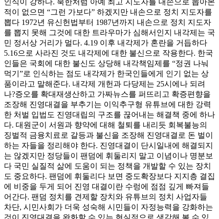
인식이 강하다. 북한처럼 아예 최고 지도자를 내손으로 뽑아본
적이 없으면 “그런 가보다” 하겠지만 내손으로 정치 지도자를
뽑다 1972년 유신헌법부터 1987년까지 내손으로 정치 지도자
를 뽑지 못해 그것에 대한 트라우마가 심해서인지 내각제는 국
민 정서상 거리가 멀다. 4.19 이후 내각제가 혼란을 거듭하다
5.16으로 사라진 것도 내각제에 대한 불신으로 작용한다. 한국
인들은 국회에 대한 불신도 상당해 내각책임제를 “정권 나눠
먹기”로 인식하는 점도 내각제가 한국인들에게 인기 없는 상
품이라고 말해준다. 내각제 개헌과 다당제는 25시에나 되려
나?증오를 확대재생산하고 가짜뉴스를 퍼뜨리고 확증편향을
조장해 진영대결을 부추기는 이익추구형 유튜브에 대한 강력
한 처벌 입법도 진영대립의 구조를 끊어내는 해결책 중에 하나
다. 대원군이 서원과 향약에 대해 철퇴를 내리듯 회복불능의
징벌적 금융치료로 갈등과 불신을 조장해 진영대결로 돈 벌이
하는 자들을 정리해야 한다. 진영대결이 단시일내에 해결되지
는 않겠지만 정당들이 팬덤에 휘둘리지 말고 이념이나 명분보
다 국민 실질적 삶에 도움이 되는 정책을 개발할 수 있는 장치
도 중요하다. 팬덤에 휘둘리다 보면 중도확장보다 지지층 결집
에 비중을 두게 되어 진영 대결이란 수렁에 점점 깊게 빠져들
어간다. 팬덤 정치를 견제할 장치와 유튜브의 정치 사업자들
차단, 시민사회가 더욱 성숙해 시민들이 자정능력을 강화하는
것이 진영대결을 완화할 수 있는 현실적으로 생각해 볼 수 있