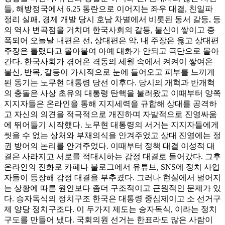
들, 해방정국에서 6.25 동란으로 이어지는 좌우 대결, 친일파
정리 실패, 경제 개발 당시 호남 차별에서 비롯된 동서 갈등, 등
의 역사 변곡점을 거치며 한국사회의 갈등, 불신이 쌓이고 증
폭되어 오늘날 내편은 선, 상대편은 악, 내 주장은 옳고 상대편
주장은 틀렸다고 몰아붙여 아예 대화가 안되고 극단으로 몰아
간다. 한국사회가 겪어온 격동의 세월 속에서 켜켜이 쌓여온
불신, 반목, 갈등이 가시적으로 눈에 들어오고 피부를 느끼게
된 동기는 노무현 대통령 당선 이후다. 당시의 개혁과 반개혁
의 충돌은 사상 초유의 대통령 탄핵을 불러왔고 이때부터 양쪽
지지자들은 온라인을 통해 지지세력을 규합해 상대를 공격하
고 자신의 의견을 적극적으로 개진하며 자발적으로 진영싸움
에 뛰어들기 시작했다. 노무현 대통령의 서거는 지지자들에게
씻을 수 없는 상처와 부채의식을 안겨주었고 상대 진영에는 정
권 방어의 논리를 안겨주었다. 이때부터 정책 대결 이성적 대
결은 사라지고 서로를 적대시하는 감정 대결로 들어갔다. 그후
온라인의 진화로 카페나 불로그에서 유튜브, SNS에 정치 사업
자들이 등장해 감정 대결을 부추겼다. 그러나 현실에서 벌어지
는 상황에 따른 원인보다 좀더 구조적이고 근원적인 문제가 있
다. 승자독식의 정치구조 한국은 대통령 중심제이고 소 선거구
제 양당 정치구조다. 이 두가지 제도는 승자독식, 이라는 정치
구도를 만들어 냈다. 국회의원 선거는 한표라도 많은 사람이