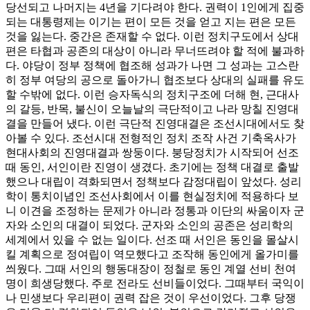
당선되고 나머지는 4년을 기다려야 한다. 권력이 1인에게 집중
되는 대통령제는 이기는 편이 모든 것을 얻고 지는 편은 모든
것을 잃는다. 중간은 존재할 수 없다. 이런 정치구도에서 상대
편은 타협과 공존의 대상이 아니라 무너뜨려야 할 적에 불과하
다. 야당이 정부 정책에 협조해 성과가 나면 그 성과는 고스란
히 정부 여당의 공으로 돌아가니 협조보다 상대의 실패를 유도
할 수밖에 없다. 이런 승자독식의 정치구조에 더해 현, 근대사
의 갈등, 반목, 불신이 오늘날의 극단적이고 나라 망칠 진영대
결을 만들어 냈다. 이런 극단적 진영대결은 조선시대에서도 찾
아볼 수 있다. 조선시대 전형적인 정치 조작 사건 기축옥사가
현대사회의 진영대결과 쌍둥이다. 붕당정치가 시작되어 선조
때 동인, 서인이란 진영이 생겼다. 초기에는 정책 대결로 출발
했으나 대립이 격화되면서 정책보다 감정대립이 앞섰다. 성리
학이 통치이념인 조선사회에서 이를 현실정치에 적용하다 보
니 이견을 조정하는 문제가 아니라 정통과 이단의 싸움이자 군
자와 소인의 대결이 되었다. 군자와 소인의 공존은 성리학의
세계에서 있을 수 없는 일이다. 선조 때 서인은 동인을 몰살시
킬 계획으로 정여립이 역모했다고 조작해 동인에게 올가미를
씌웠다. 그때 서인의 행동대장이 정철로 동인 계열 선비 천여
명이 희생당했다. 주로 전라도 선비들이었다. 그때부터 국익이
나 민생보다 우리편이 권력 잡은 것이 우선이었다. 그후 당쟁