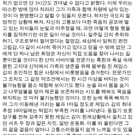
처가 없으면 단 3시간도 견뎌낼 수 없다고 밝혔다. 이제 우리는
따스한 방에 앉아 차라리 그가 가족과 함께 차량에 남아 있는
것이 더 현명했다고 말할 수 있을지 모른다. 하지만 극도의 절
망적인 상황에 빠져, 자신의 고통보다 더한 죽음의 공포에 떨
고 있는 자식들의 눈빛과 마주쳤을 때, 과연 어떻게 행동 했을
지를 짐작하기란 쉬운 일이 아닐 것이다. 일주일 간의 추위와
허기, 구조로부터 멀어졌다는 절망감, 세상에서 잊혀진 완전
고립감, 다 같이 서서히 죽어가고 있다고 믿을 수 밖에 없던 그
에게 단 하나 남은 희망은 자신이 직접 도움을 찾아 나서는 길
뿐이었을 것이다.한 산악 서바이벌 전문가는 혹한과 폭설 속에
묻힌 고지대 산악에서 가족의 생존을 위해 몸부림 친 제임스
김의 초인적인 힘은 사랑에서 비롯됐음을 증거한다. 전문가인
그 조차도 그 같은 악조건에서는 한 시간 이상을 버티는 것이
불가능함을 몸소 체험해 보이기도 했다. 눈을 파서 몸을 숨기
고 나무덤불을 덮어 체온을 보존하려는 시도를 해봐도 목숨을
부지하는 것 마저 불가능했던 것이다. 또한 눈에 푹푹 빠져가
며 그가 이동해낸 거리는 불과 1마일 정도로 제임스 김의 최대
추정 10마일에는 턱없이 부족한 거리를 나타냈다. 동절기 보호
장구를 전혀 갖추지 못한 제임스 김이 한계상황에서 걸치고 있
던 셔츠 두 장과 얇은 자킷, 일반 운동화. 이를 떠 올린다면 그
의 걸음 걸음이 얼마나 고통스러웠을지 쉽게 느껴질 수도 있을