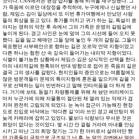
것이다. CNN에서는 현장 답사를 통해 비극을 재구성했다. 그
가 죽음에 이르던 대장정을 추적하며, 누구에게나 신실했던 사
람, 제임스 김이 일상에서 또 이번 휴가여행에서 만났던 사람
들의 회상을 듣고 있다. 휴가를 마치고 귀가 하는 길, 폭설이 쏟
아지는 영하의 악천 후 속에서 그의 가족은 운명의 갈림길에
놓이게 된다. 경고 사인은 눈에 덮여 그의 시선에 들어 오지 못
했다. 길을 잃고 헤매던 그들 앞에 놓인 두 개의 갈림길, 그들이
목표했던 서부해안으로 향하는 길은 오르막 언덕 지형이었고
다른 하나는 험한 산 속 깊숙이 들어가는 내리막 지형이었다.
식별이 불가능한 상황에서 제임스 김은 상식적인 선택을 한다.
마의 내리막길에 현혹되어 반대 방향으로 접어 든 죽음의 길은
결국 그의 생사를 갈랐다. 현지인들의 증언으로는 여름철에도
많은 방문객들이 문제의 특이지형에 혼돈을 일으키며 길을 거
꾸로 선택하는 일이 빈번하다고 말해 안타까움을 더 하게 한
다. 거기에 보태, 동절기 차량통제를 위해 쳐 놨던 바리케이드
마저 누군가에 의해 자물통이 절단된 채 열려 있는 악재가 겹
치며 완전히 고립되게 되었다. 눈 녹아 접근이 가능해진 현장
도로 진입로 바닥에는 ‘막다른 길’이라 쓰인 경고 페인팅이 뒤
늦게 카메라에 잡히고 있었다. 물보다 식량보다 무서운 것은
희망이 없다는 것이었다. 몇 시간 안 걸릴 거라며 아내를 안심
시키고 떠난 그의 희망 찾기는 그가 한 아비로서 살려야만 했
던 가족들이 극적으로 구조되고 난 후, 눈 덮인 강변에서 얼어