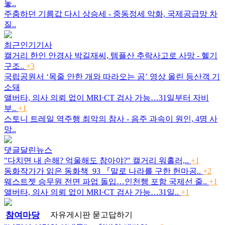
놓..
주춤하던 기름값 다시 상승세 - 중동정세 악화, 국제공급망 차
질..
최근인기기사
캘거리 한인 안경사 박길재씨, 템플산 추락사고로 사망 - 헬기
구조..
+3
국립공원서 ‘목줄 안한 개와 따라오는 곰’ 영상 올린 등산객 기
소돼
앨버타, 의사 의뢰 없이 MRI·CT 검사 가능…31일부터 자비
부..
+1
스토니 트레일 역주행 최악의 참사 - 음주 과속이 원인, 4명 사
망..
댓글달린뉴스
"다치면 내 손해? 억울해도 참아야?" 캘거리 워홀러,..
+1
동화작가가 읽은 동화책_93 『말로 나라를 구한 헌마공..
+2
웨스트젯 승무원 전면 파업 돌입…인천행 포함 국제선 줄..
+1
앨버타, 의사 의뢰 없이 MRI·CT 검사 가능…31일..
+1
참여마당
자유게시판
묻고답하기