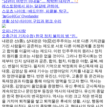
"남편이 여럿인 아내들"… 척박한 대자연 ..
+2
레스토랑에서 파는 달걀에 관하여.
스포츠 나이트 | 배드민턴, 피클볼, 탁구..
'놀Go쉬Go' Overlander
생활 상식) 타이어 구입과 펑크 수리
오피니언/사람
오충근의 기자수첩) 한국 정치 불치의 병 “진..
내편은 선(善), 상대편은 악(惡)민주주의는 서로 다른 가치관을
가진 사람들이 공존하는 제도로 서로 다른 이해관계를 조정하
고 합의를 이끌어 내는 제도다. 이런 민주주의의 원리나 정치
의 원리를 모르는 사람은 없을 것이다. 그러나 한국사회는 언
제부터 인지 상대편과 공존, 합의, 협치, 타협은 야합, 굴복, 배
신, 변절이 되었다. 필자의 기억으로 박정희의 유신독재 때 김
대중, 김영삼 등 40대 기수는 선명야당의 기치를 내걸고 독재
와 정면대결을 했다. 반면 유진산, 이민우, 고흥문 등 온건파는
독재정권과 타협을 통해 야당의 명맥을 잇고자 했다. 역사는
김대중, 김영삼이 옳았음을 증명했다. 유신 후에도 군사독재는
계속되었으나 문민정부 등장은 역사의 대세였다. 유신의 종말
은 한국 현대사의 변곡점이다. 역사는 이런 크고 작은 변곡점
을 거치며 퇴적물을 쌓고 퇴적물은 후세의 생활, 사상, 행동에
영향을 미친다. 유신의 종말뿐 아니라 근, 현대사의 많은 사건