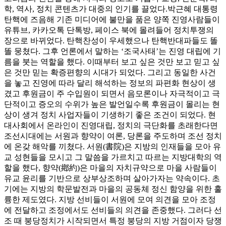
학, 역사, 정치 콘텐츠가 대중의 인기를 끌었다.박근혜 대통령
탄핵에 즈음해 기존 미디어에 불만을 품은 양쪽 진영사람들이
유튜브, 카카오톡 단톡방, 페이스 북에 몰려들어 정치투쟁의
장으로 바뀌었다. 탄핵찬성이 우세했으나 탄핵반대파들도 똘
똘 뭉쳤다. 그후 언론에서 말하는 ‘조국사태’는 진영 대립에 기
름을 붓는 역할을 했다. 이때부터 보고 싶은 것만 보고 믿고 싶
은 것만 믿는 확증편향의 시대가 되었다. 그리고 동일한 사건
을 놓고 진영에 따라 달리 해석하는 정보의 파편화 현상이 생
겼고 후원금이 주 수입원이 되면서 음모론이나 자극적이고 극
단적이고 증오의 수위가 높은 발언일수록 후원금이 몰리는 현
상이 생겨 정치 사업자들이 기생하기 좋은 조건이 되었다. 현
대사회에서 온라인이 진영대립, 정치의 극단화를 초래한다면
조선시대에는 서원과 향약이 여론, 당론을 주도하며 조선 정치
에 온갖 해악를 끼쳤다. 서원(書院)은 지방의 인재들을 모아 유
교 성현들을 모시고 그 말씀을 가르치고 따르는 지방대학의 역
할을 했다, 향약(鄕約)은 마을의 자치규약으로 마을 사람들이
유교 윤리를 기반으로 상부상조하며 살아가자는 약속이다. 초
기에는 지방의 학문발전과 마을의 공동체 정신 함양을 위한 훌
륭한 제도였다. 지방 선비들이 서원에 모여 의견을 모아 조정
에 전달하고 조정에서도 선비들의 의견을 존중했다. 그러다 선
조 때 붕당정치가 시작되면서 특정 붕당의 지방 거점이자 당쟁