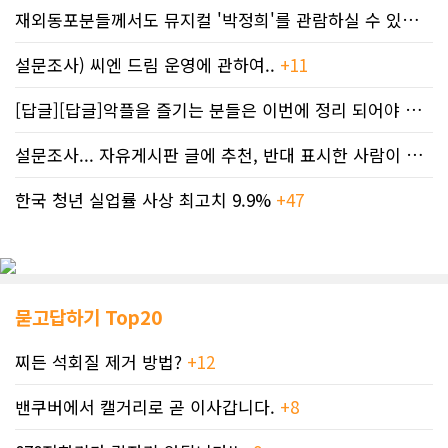
재외동포분들께서도 뮤지컬 '박정희'를 관람하실 수 있도록 노력하겠습니..
설문조사) 씨엔 드림 운영에 관하여..
+11
[답글][답글]악플을 즐기는 분들은 이번에 정리 되어야 합니다.
설문조사... 자유게시판 글에 추천, 반대 표시한 사람이 누구인지 명단..
한국 청년 실업률 사상 최고치 9.9%
+47
묻고답하기 Top20
찌든 석회질 제거 방법?
+12
밴쿠버에서 캘거리로 곧 이사갑니다.
+8