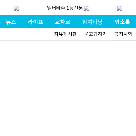
앨버타주 1등신문
뉴스
라이프
교차로
참여마당
업소록
자유게시판
묻고답하기
공지사항