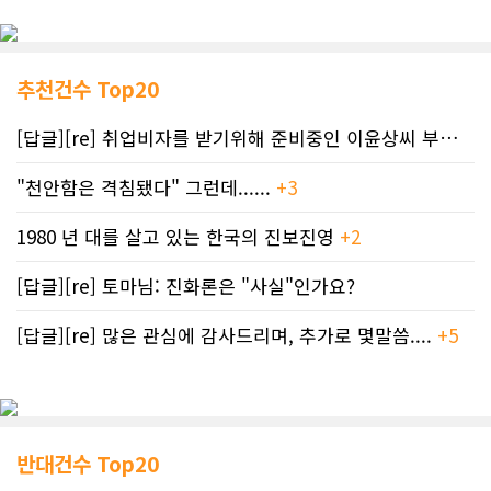
추천건수 Top20
[답글][re] 취업비자를 받기위해 준비중인 이윤상씨 부부께 드리는 편지
"천안함은 격침됐다" 그런데......
+3
1980 년 대를 살고 있는 한국의 진보진영
+2
[답글][re] 토마님: 진화론은 "사실"인가요?
[답글][re] 많은 관심에 감사드리며, 추가로 몇말씀....
+5
반대건수 Top20