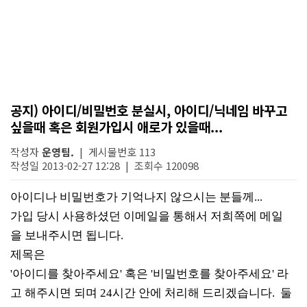
공지) 아이디/비밀번호 분실시, 아이디/닉네임 바꾸고
싶을때 혹은 회원가입시 애로가 있을때...
작성자
운영팀.
| 게시물번호 113
작성일 2013-02-27 12:28 | 조회수 120098
아이디나
비밀번호가
기억나지
않으시는
분들께
...
가입
당시
사용하셨던
이메일을
통해서
저희쪽에
메일
을
보내주시면
됩니다
.
제목은
'
아이디를
찾아주세요
'
혹은
'
비밀번호를
찾아주세요
'
라
고
해주시면
되며
24
시간
안에
처리해
드리겠습니다
.
둘