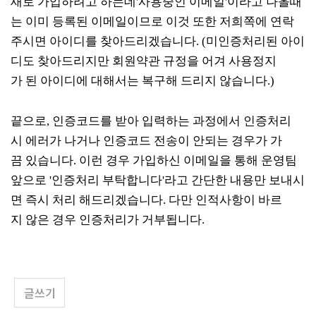
새로
가입하려고
하는데
'
사용중인
이메일
'
이라고
나올때
는
이미
등록된
이메일이므로
이것
또한
저희쪽에
연락
주시면
아이디를
찾아드리겠습니다
. (
미인증처리된
아이
디도
찾아드리지만
회원약관
규정을
어겨
사용정지
가
된
아이디에
대해서는
복구해
드리지
않습니다
.)
끝으로
,
인증코드를
받아
입력하는
과정에서
인증처리
시
에러가
나거나
인증코드
전송이
안되는
경우가
가
끔
있습니다
.
이런
경우
가입하신
이메일을
통해
운영팀
앞으로
'
인증처리
부탁합니다
'
라고
간단한
내용만
보내시
면
즉시
처리
해드리겠습니다
.
다만
인적사항이
바르
지
않은
경우
인증처리가
거부됩니다.
글쓰기