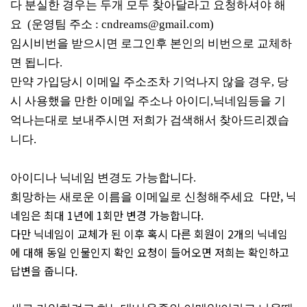
다
분실한
경우는
두개
모두
찾아달라고
요청하셔야
해
요
(
운영팀
주소
:
cndreams@gmail.com
)
임시비번을 받으시면 로그인후 본인의 비번으로 교체하
면 됩니다.
만약
가입당시
이메일
주소조차
기억나지
않을
경우
,
당
시
사용했을
만한
이메일
주소나
아이디
,
닉네임등을
기
억나는대로
보내주시면
저희가
검색해서
찾아드리겠습
니다
.
아이디나 닉네임 변경도 가능합니다.
다만, 닉
희망하는 새로운 이름을 이메일로 신청해주세요
네임은 최대 1년에 1회만 변경 가능합니다.
다만 닉네임이 교체가 된 이후 혹시 다른 회원이 2개의 닉네임
에 대해 동일 인물인지 확인 요청이 들어오면 저희는 확인하고
답변을 줍니다.