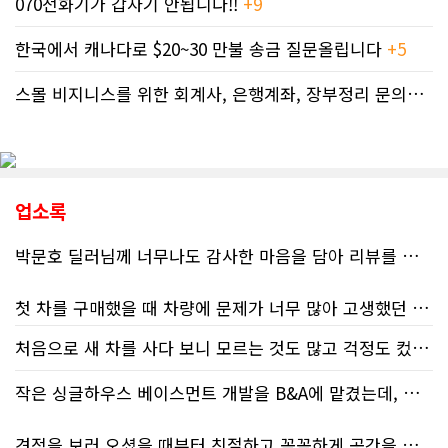
070전화기가 갑자기 안됩니다!!
+9
한국에서 캐나다로 $20~30 만불 송금 질문올립니다
+5
스몰 비지니스를 위한 회계사, 은행계좌, 장부정리 문의드립니다.
업소록
박문호 딜러님께 너무나도 감사한 마음을 담아 리뷰를 남깁니다.
첫 차를 구매했을 때 차량에 문제가 너무 많아 고생했던 경험이 있어서, 이번에는 정말 신중하게 고민하고 꼼꼼하게 알아본 후 차를 구매하고 싶었습니다. 그러던 중 사우스포인트의 박문호 딜러님을 만나면서 그동안의 고민이 모두 해결되었습니다.
처음으로 새 차를 사다 보니 모르는 것도 많고 걱정도 컸는데 박문호 딜러님 덕분에 전 과정이 너무나 편안하고 만족스러웠습니다! 상담하는 내내 꼼꼼하게 설명해 주신 것은 물론, 복잡한 서류 절차와 차량 옵션 체크까지 세심하게 챙겨주셔서 마음이 정말 든든했습니다. 차량 출고 날에도 긴 시간 할애해 가며 기능을 친절하게 하나하나 설명해 주셔서 큰 도움이 되었는데요, 특히 정비사 출신이셔서 그런지 디테일한 부분까지 전문적으로 말씀해 주셔서 신뢰가 팍팍 갔습니다 ?? 다른분 리뷰에도 있지만 마지막에 "진짜 서비스는 이제부터 시작"이라는 진심어린 말씀에는 깊은 감동을 받았습니다. 앞으로 주변에 차 구매하려는 분이 있다면 무조건 박문호 딜러님 강력 추천입니다! 신경 써주셔서 진심으로 감사드리며, 늘 건강하시고 번창하시길 바랍니다 :)
처음 차량을 선택하는 과정부터 저에게 맞는 차량을 추천해 주셨고, 그 차량의 장단점과 다양한 기능까지 하나하나 자세하게 설명해 주셔서 큰 도움이 되었습니다. 원래는 새 차를 받기까지 4~5개월 정도 기다려야 한다고 들었는데, 딜러님의 노력 덕분에 한 달 만에 차량을 받을 수 있었습니다.
작은 싱글하우스 베이스먼트 개발을 B&A에 맡겼는데, 처음부터 끝까지 정말 만족스러운 경험이었습니다.
차량을 인수하는 날에도 시간이 오래 걸렸음에도 불구하고 모든 기능을 하나씩 직접 설명해 주시고, 앞으로 차량을 관리하면서 꼭 확인해야 할 부분과 유용한 팁까지 꼼꼼하게 알려주셨습니다. 차에 대해 잘 모르는 저에게는 정말 큰 도움이 되었습니다.
견적을 보러 오셨을 때부터 친절하고 꼼꼼하게 공간을 확인해 주셨고, 여러 옵션이 포함된 견적 금액도 다른 업체들과 비교했을 때 매우 합리적이었습니다.