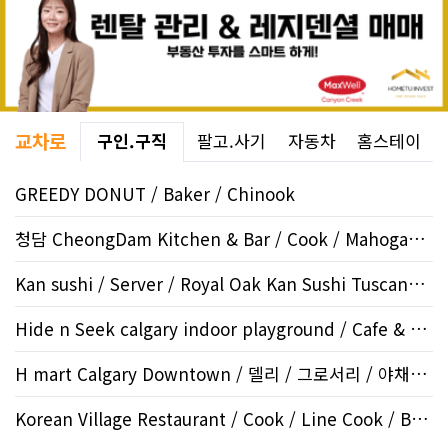
교차로
구인.구직
팔고.사기
자동차
홈스테이
GREEDY DONUT / Baker / Chinook
청담 CheongDam Kitchen & Bar / Cook / Mahogany SE
Kan sushi / Server / Royal Oak Kan Sushi Tuscany st
Hide n Seek calgary indoor playground / Cafe & Kitchen / ..
H mart Calgary Downtown / 델리 / 그로서리 / 야채부 / 13..
Korean Village Restaurant / Cook / Line Cook / Beltline