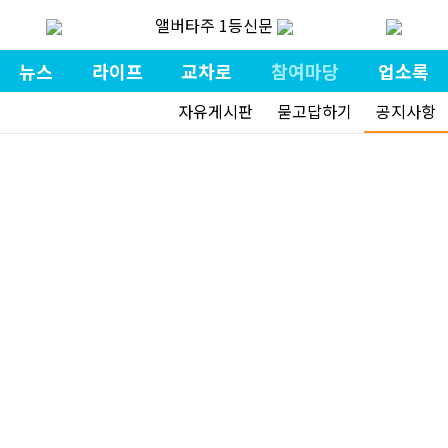
앨버타주 1등신문
뉴스
라이프
교차로
참여마당
업소록
자유게시판
묻고답하기
공지사항