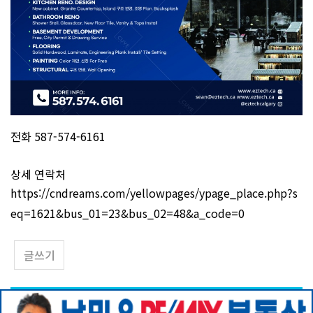
전화 587-574-6161
상세 연락처
https://cndreams.com/yellowpages/ypage_place.php?s
eq=1621&bus_01=23&bus_02=48&a_code=0
글쓰기