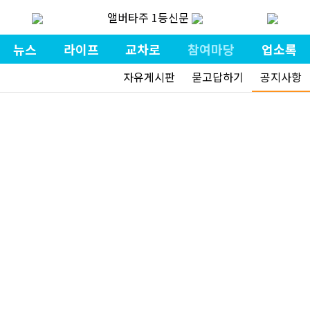
앨버타주 1등신문
뉴스
라이프
교차로
참여마당
업소록
자유게시판
묻고답하기
공지사항