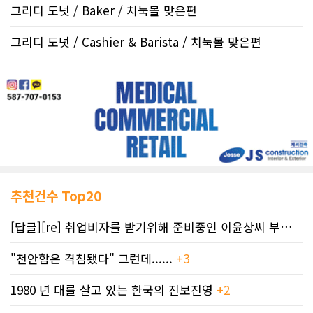
그리디 도넛 / Baker / 치눅몰 맞은편
그리디 도넛 / Cashier & Barista / 치눅몰 맞은편
추천건수 Top20
[답글][re] 취업비자를 받기위해 준비중인 이윤상씨 부부께 드리는 편지
"천안함은 격침됐다" 그런데......
+3
1980 년 대를 살고 있는 한국의 진보진영
+2