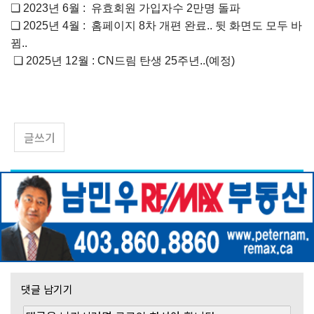
❏
2023
년
6
월
:
유효회원
가입자수
2
만명
돌파
❏
2025
년
4
월
: 홈페이지 8차 개편 완료.. 뒷 화면도 모두 바
뀜..
❏
2025
년
12
월
: CN
드림
탄생
25
주년
..(
예정
)
글쓰기
댓글 남기기