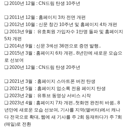
❏
2010
년
12
월
: CN드림
탄생
10
주년
❏
2011
년
12
월
:
홈페이지
3
차
전면
개편
❏
2012
년
10
월
:
신문
창간
10
주년
및
홈페이지
4
차
개편
❏
2013
년
9
월
:
유효회원
가입자수
1
만명
돌파
및
홈페이지
5
차
개편
❏
2014
년
9
월
:
신문
3
섹션
36
면으로
증면
발행
..
❏
2015
년
3
월
:
홈페이지
6
차
개편.
. 8
년만에
새로운
모습으
로 선보여
❏
2020
년
12
월
:
CN
드림
탄생
20
주년
❏
2021
년
3
월
:
홈페이지
스마트폰
버전 탄생
❏
2021
년
5
월
:
홈페이지
업소록
전용
페이지
탄생
❏
2023
년
2
월
:
유튜브
동영상
서비스
시작
❏
2023
년
4
월
: 홈페이지 7차 개편..
첫화면
완전히
바뀜
.. 8
년만에
새로운
모습 선보여, 기사를 지역(앨버타)에서 캐나
다 전국으로 확대, 웹에 새 기사를 주 2회 등재하다가 주 7회
(매일)로 전환