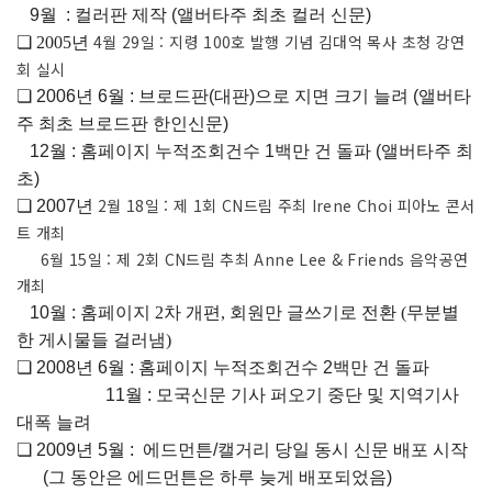
9
월
:
컬러판
제작
(
앨버타주
최초
컬러
신문
)
4월 29일 : 지령 100호 발행 기념 김대억 목사 초청 강연
❏ 2005년
회 실시
❏
2006
년
6
월
:
브로드판
(
대판
)
으로
지면
크기
늘려
(
앨버타
주
최초
브로드판
한인신문
)
12
월
:
홈페이지
누적조회건수
1
백만
건
돌파
(
앨버타주
최
초
)
2월 18일 : 제 1회 CN드림 주최 Irene Choi 피아노 콘서
❏
2007
년
트 개최
6월 15일 : 제 2회 CN드림 추최 Anne Lee & Friends 음악공연
개최
10
월
:
홈페이지 2차 개편,
회원만
글쓰기로
전환 (무분별
한 게시물들 걸러냄)
❏
2008
년
6
월
:
홈페이지
누적조회건수
2
백만
건
돌파
11
월
:
모국신문
기사
퍼오기
중단
및
지역기사
대폭
늘려
❏
2009
년
5
월
:
에드먼튼
/
캘거리
당일
동시
신문
배포
시작
(
그
동안은
에드먼튼은
하루
늦게
배포되었음
)