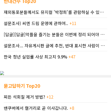
반대건수 Top20
재외동포분들께서도 뮤지컬 '박정희'를 관람하실 수 있도록 노력하겠습니..
설문조사) 씨엔 드림 운영에 관하여..
+11
[답글][답글]악플을 즐기는 분들은 이번에 정리 되어야 합니다.
설문조사... 자유게시판 글에 추천, 반대 표시한 사람이 누구인지 명단..
한국 청년 실업률 사상 최고치 9.9%
+47
묻고답하기 Top20
찌든 석회질 제거 방법?
+12
밴쿠버에서 캘거리로 곧 이사갑니다.
+8