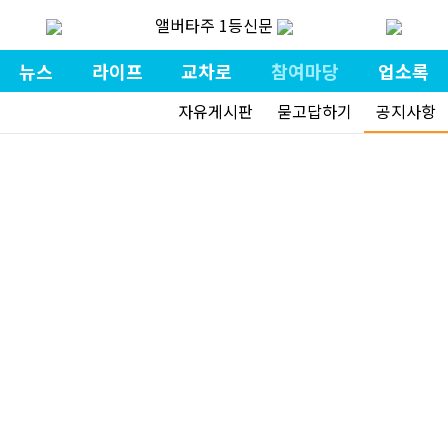
앨버타주 1등신문
뉴스
라이프
교차로
참여마당
업소록
자유게시판
묻고답하기
공지사항