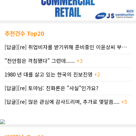
추천건수 Top20
[답글][re] 취업비자를 받기위해 준비중인 이윤상씨 부부께 드리는 편지
"천안함은 격침됐다" 그런데......
+3
1980 년 대를 살고 있는 한국의 진보진영
+2
[답글][re] 토마님: 진화론은 "사실"인가요?
[답글][re] 많은 관심에 감사드리며, 추가로 몇말씀....
+5