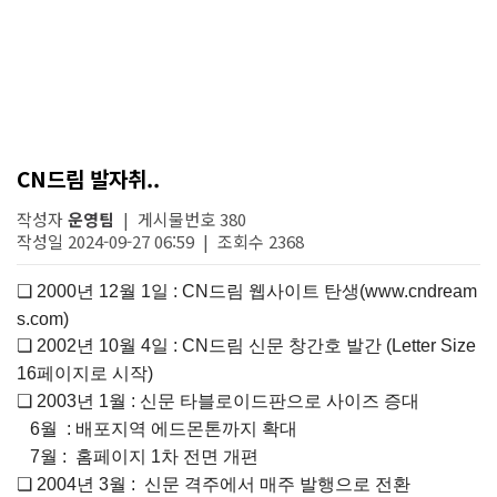
CN드림 발자취..
작성자
운영팀
| 게시물번호 380
작성일 2024-09-27 06:59 | 조회수 2368
❏
2000
년
12
월
1
일
: CN
드림
웹사이트
탄생
(www.cndream
s.com)
❏
2002
년
10
월
4
일
: CN
드림
신문
창간호
발간
(Letter Size
16
페이지로
시작
)
❏
2003
년
1
월
:
신문
타블로이드판으로
사이즈
증대
6
월
:
배포지역
에드몬톤까지
확대
7
월
:
홈페이지
1
차
전면
개편
❏
2004
년
3
월
:
신문
격주에서
매주
발행으로
전환