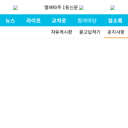
앨버타주 1등신문
뉴스
라이프
교차로
참여마당
업소록
자유게시판
묻고답하기
공지사항