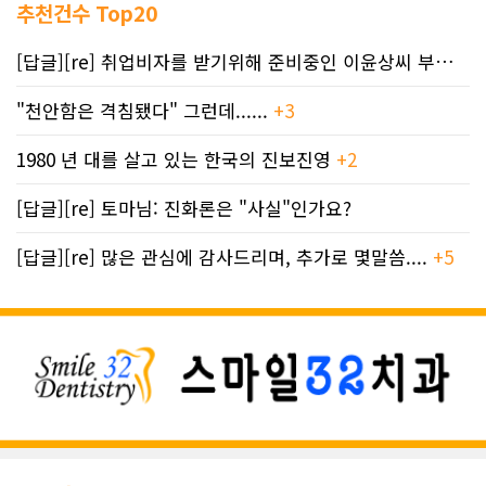
추천건수 Top20
[답글][re] 취업비자를 받기위해 준비중인 이윤상씨 부부께 드리는 편지
"천안함은 격침됐다" 그런데......
+3
1980 년 대를 살고 있는 한국의 진보진영
+2
[답글][re] 토마님: 진화론은 "사실"인가요?
[답글][re] 많은 관심에 감사드리며, 추가로 몇말씀....
+5