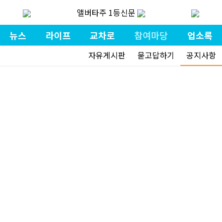
앨버타주 1등신문
뉴스
라이프
교차로
참여마당
업소록
자유게시판
묻고답하기
공지사항