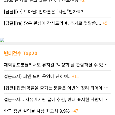
[답글][re] 토마님: 진화론은 "사실"인가요?
[답글][re] 많은 관심에 감사드리며, 추가로 몇말씀....
+5
반대건수 Top20
재외동포분들께서도 뮤지컬 '박정희'를 관람하실 수 있도록 노력하겠습니..
설문조사) 씨엔 드림 운영에 관하여..
+11
[답글][답글]악플을 즐기는 분들은 이번에 정리 되어야 합니다.
설문조사... 자유게시판 글에 추천, 반대 표시한 사람이 누구인지 명단..
한국 청년 실업률 사상 최고치 9.9%
+47