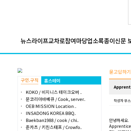
뉴스
라이프
교차로
참여마당
업소록
종이신문 
묻고답하기
구인.구직
홈스테이
Appren
KOKO / 비지니스 테이크오버 ..
문코리아바베큐 / Cook, server..
작성자
무스
OEB MISSION Location ..
INSADONG KOREA BBQ..
Baekban1988 / cook / chi..
안녕하세요.
Apprenti
준카츠 / 키친스태프 / Crowfo..