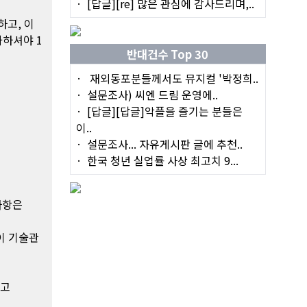
[답글][re] 많은 관심에 감사드리며,..
고, 이
과하셔야 1
반대건수 Top 30
재외동포분들께서도 뮤지컬 '박정희..
설문조사) 씨엔 드림 운영에..
[답글][답글]악플을 즐기는 분들은
이..
설문조사... 자유게시판 글에 추천..
한국 청년 실업률 사상 최고치 9...
사항은
 이 기술관
시고