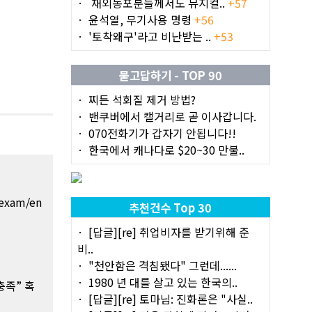
재외동포분들께서도 뮤지컬..
+57
윤석열, 무기사용 명령
+56
'토착왜구'라고 비난받는 ..
+53
묻고답하기 - TOP 90
찌든 석회질 제거 방법?
밴쿠버에서 캘거리로 곧 이사갑니다.
070전화기가 갑자기 안됩니다!!
한국에서 캐나다로 $20~30 만불..
-exam/en
추천건수 Top 30
[답글][re] 취업비자를 받기위해 준
비..
"천안함은 격침됐다" 그런데......
1980 년 대를 살고 있는 한국의..
충족” 혹
[답글][re] 토마님: 진화론은 "사실..