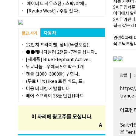
저는 카펜터 
에이마트 사우스점 / 스탁/야채 ..
SAIT 입학
[Ryuko West] / 주방 전 파..
어디에서 알
SAIT 카펜터
결국 같은 레
자동차
팔고.사기
관련학과에 
꼭 부탁드립니
12인치 프라이팬, 냄비(뚜껑포함)..
●●캐나다달러 2천불~7천불 삽니다..
[새제품] Blue Elephant Active ..
무료나눔 - 우체국 5호 박스 1개
캔불 (1000~3000불) 구합니..
|
광필
2
(무료 나눔) ikea 트윈 베드, 프..
https:/
미용 마네킹 가발팝니다
trance
베어 스프레이 35불 단탄H마트
어프렌티
Sait카
은 “en