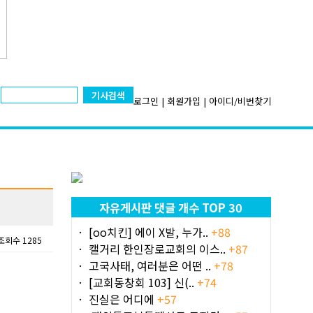
기사검색
로그인
|
회원가입
|
아이디/비번찾기
자유게시판 댓글 개수 TOP 30
[oo치킨] 에이 X발, 누가..
+88
조회수 1285
캘거리 한인장로교회의 이스..
+87
고국사태, 여러분은 어떤 ..
+78
[교회동창회 103] 신(..
+74
진실은 어디에
+57