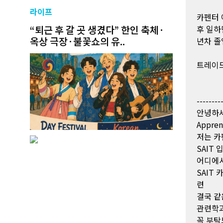
라이프
카펜터 
“퇴근 후 갈 곳 생겼다” 한인 축체·
후 일하
옥상 극장·불꽃쇼의 유..
년차 졸
트레이드
--------
안녕하세
Appre
저는 카
SAIT
어디에서
SAIT 
련
결국 같
관련학과
꼭 부탁