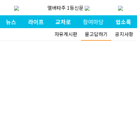
앨버타주 1등신문
뉴스
라이프
교차로
참여마당
업소록
자유게시판
묻고답하기
공지사항