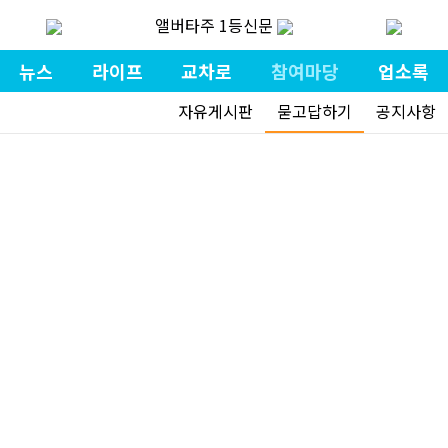
앨버타주 1등신문
뉴스
라이프
교차로
참여마당
업소록
자유게시판
묻고답하기
공지사항