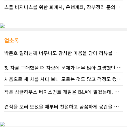
스몰 비지니스를 위한 회계사, 은행계좌, 장부정리 문의드립니다.
업소록
박문호 딜러님께 너무나도 감사한 마음을 담아 리뷰를 남깁니다.
첫 차를 구매했을 때 차량에 문제가 너무 많아 고생했던 경험이 있어서, 이번에는 정말 신중하게 고민하고 꼼꼼하게 알아본 후 차를 구매하고 싶었습니다. 그러던 중 사우스포인트의 박문호 딜러님을 만나면서 그동안의 고민이 모두 해결되었습니다.
처음으로 새 차를 사다 보니 모르는 것도 많고 걱정도 컸는데 박문호 딜러님 덕분에 전 과정이 너무나 편안하고 만족스러웠습니다! 상담하는 내내 꼼꼼하게 설명해 주신 것은 물론, 복잡한 서류 절차와 차량 옵션 체크까지 세심하게 챙겨주셔서 마음이 정말 든든했습니다. 차량 출고 날에도 긴 시간 할애해 가며 기능을 친절하게 하나하나 설명해 주셔서 큰 도움이 되었는데요, 특히 정비사 출신이셔서 그런지 디테일한 부분까지 전문적으로 말씀해 주셔서 신뢰가 팍팍 갔습니다 ?? 다른분 리뷰에도 있지만 마지막에 "진짜 서비스는 이제부터 시작"이라는 진심어린 말씀에는 깊은 감동을 받았습니다. 앞으로 주변에 차 구매하려는 분이 있다면 무조건 박문호 딜러님 강력 추천입니다! 신경 써주셔서 진심으로 감사드리며, 늘 건강하시고 번창하시길 바랍니다 :)
처음 차량을 선택하는 과정부터 저에게 맞는 차량을 추천해 주셨고, 그 차량의 장단점과 다양한 기능까지 하나하나 자세하게 설명해 주셔서 큰 도움이 되었습니다. 원래는 새 차를 받기까지 4~5개월 정도 기다려야 한다고 들었는데, 딜러님의 노력 덕분에 한 달 만에 차량을 받을 수 있었습니다.
작은 싱글하우스 베이스먼트 개발을 B&A에 맡겼는데, 처음부터 끝까지 정말 만족스러운 경험이었습니다.
차량을 인수하는 날에도 시간이 오래 걸렸음에도 불구하고 모든 기능을 하나씩 직접 설명해 주시고, 앞으로 차량을 관리하면서 꼭 확인해야 할 부분과 유용한 팁까지 꼼꼼하게 알려주셨습니다. 차에 대해 잘 모르는 저에게는 정말 큰 도움이 되었습니다.
견적을 보러 오셨을 때부터 친절하고 꼼꼼하게 공간을 확인해 주셨고, 여러 옵션이 포함된 견적 금액도 다른 업체들과 비교했을 때 매우 합리적이었습니다.
또한 기존 차량을 개인 거래로 판매해야 했는데, 처음 해보는 일이라 어떻게 진행해야 할지 막막했습니다. 사실 차량 판매와는 직접 관련이 없는 부분임에도 불구하고, 제 질문 하나하나에 친절하게 답해 주시며 마치 본인의 일처럼 적극적으로 도와주셨습니다. 덕분에 개인 거래도 무사히 마칠 수 있었습니다.
저희 집은 사이드 도어가 없어 작업하시기 불편하셨을 텐데도 항상 밝은 모습으로 오셔서 성실하게 작업해 주셨습니다. 공사 중에도 진행 상황과 앞으로의 작업 계획을 수시로 자세히 설명해 주셔서 믿고 맡길 수 있었고, 세심한 소통에 큰 만족을 느꼈습니다.
그동안 만났던 딜러분들은 차량을 판매하는 데 집중하시는 경우가 많았는데, 박문호 딜러님은 고객의 입장에서 무엇이 가장 좋은 선택인지 먼저 생각해 주셨습니다. 마치 가족을 대하듯 작은 부분까지 세심하게 챙겨 주시는 모습에 큰 감동을 받았습니다.