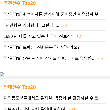
추천건수 Top20
[답글][re] 취업비자를 받기위해 준비중인 이윤상씨 부부께 드리는 편지
"천안함은 격침됐다" 그런데......
+3
1980 년 대를 살고 있는 한국의 진보진영
+2
[답글][re] 토마님: 진화론은 "사실"인가요?
[답글][re] 많은 관심에 감사드리며, 추가로 몇말씀....
+5
반대건수 Top20
재외동포분들께서도 뮤지컬 '박정희'를 관람하실 수 있도록 노력하겠습니..
설문조사) 씨엔 드림 운영에 관하여..
+11