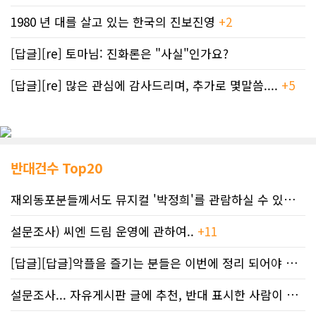
1980 년 대를 살고 있는 한국의 진보진영
+2
[답글][re] 토마님: 진화론은 "사실"인가요?
[답글][re] 많은 관심에 감사드리며, 추가로 몇말씀....
+5
반대건수 Top20
재외동포분들께서도 뮤지컬 '박정희'를 관람하실 수 있도록 노력하겠습니..
설문조사) 씨엔 드림 운영에 관하여..
+11
[답글][답글]악플을 즐기는 분들은 이번에 정리 되어야 합니다.
설문조사... 자유게시판 글에 추천, 반대 표시한 사람이 누구인지 명단..