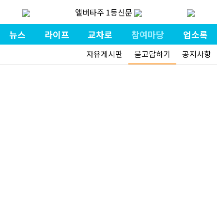
앨버타주 1등신문
뉴스
라이프
교차로
참여마당
업소록
자유게시판
묻고답하기
공지사항