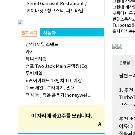
그런데 작년에 
Seoul Gamasot Restaurant / ..
그런데 계산할
케이마켓 / 창고스탁, 파트타임 ..
부득이 다른 
렌탈소득신고와
Turbota
혹시 아시는분
자동차
팔고.사기
삼성TV 및 스탠드
카시트
테니스라켓
운영팀
밴프 Two Jack Main 글램핑(Eq..
무빙세일
답변드
m5 아이패드 13인치 1tb 이상 ..
귀국 세일 - 드라이기, 밀대
1. 추
책상 등 , 작은 온풍기(honeywell..
Turbo
코스트코
추천 버전
이유: 이
적화되어