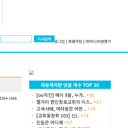
기사검색
로그인
|
회원가입
|
아이디/비번찾기
자유게시판 댓글 개수 TOP 30
[oo치킨] 에이 X발, 누가..
+88
조회수 1006
캘거리 한인장로교회의 이스..
+87
고국사태, 여러분은 어떤 ..
+78
[교회동창회 103] 신(..
+74
진실은 어디에
+57