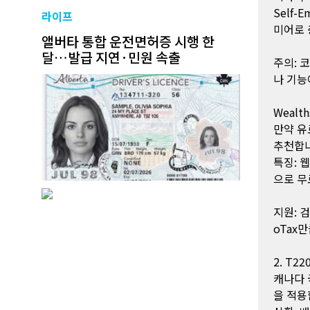
Self
라이프
미어로 
앨버타 통합 운전면허증 시행 한
달…발급 지연·민원 속출
주의: 
나 기능
Wealt
만약 유
추천합니
특징: 웹
으로 무
지원: 검
oTax
2. T2
캐나다 국
을 적용