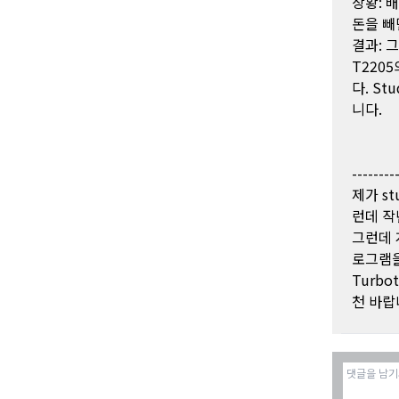
상황: 배
돈을 빼
결과: 
T220
다. S
니다.
--------
제가 s
런데 작년
그런데 
로그램을
Turb
천 바랍