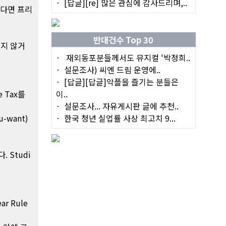
[답글][re] 많은 관심에 감사드리며,..
없다면 프리
반대건수 Top 30
주지 않거
재외동포분들께서도 뮤지컬 '박정희..
설문조사) 씨엔 드림 운영에..
[답글][답글]악플을 즐기는 분들은
 Tax를
이..
설문조사... 자유게시판 글에 추천..
-want)
한국 청년 실업률 사상 최고치 9...
 Studi
r Rule