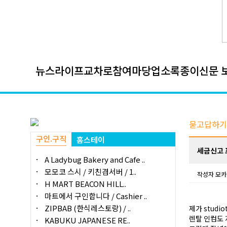
뉴스
라이프
교차로
참여마당
업소록
종이신문 
묻고답하기
구인.구직
홈스테이
세금신고 
A Ladybug Bakery and Cafe ..
모모코 스시 / 키친겸서버 / 1..
작성자
모카
H MART BEACON HILL..
마트에서 구인합니다 / Cashier ..
ZIPBAB (한식레스토랑) / ..
제가 studi
렌탈 인컴도
KABUKU JAPANESE RE..