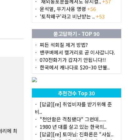
재외동포분들께서도 뮤지컬..
+57
윤석열, 무기사용 명령
+56
'토착왜구'라고 비난받는 ..
+53
묻고답하기 - TOP 90
찌든 석회질 제거 방법?
밴쿠버에서 캘거리로 곧 이사갑니다.
070전화기가 갑자기 안됩니다!!
한국에서 캐나다로 $20~30 만불..
추천건수 Top 30
[답글][re] 취업비자를 받기위해 준
비..
"천안함은 격침됐다" 그런데......
1980 년 대를 살고 있는 한국의..
) 처리에 최
[답글][re] 토마님: 진화론은 "사실..