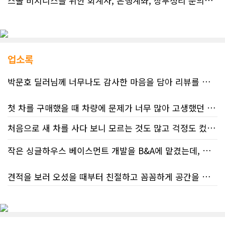
스몰 비지니스를 위한 회계사, 은행계좌, 장부정리 문의드립니다.
업소록
박문호 딜러님께 너무나도 감사한 마음을 담아 리뷰를 남깁니다.
첫 차를 구매했을 때 차량에 문제가 너무 많아 고생했던 경험이 있어서, 이번에는 정말 신중하게 고민하고 꼼꼼하게 알아본 후 차를 구매하고 싶었습니다. 그러던 중 사우스포인트의 박문호 딜러님을 만나면서 그동안의 고민이 모두 해결되었습니다.
처음으로 새 차를 사다 보니 모르는 것도 많고 걱정도 컸는데 박문호 딜러님 덕분에 전 과정이 너무나 편안하고 만족스러웠습니다! 상담하는 내내 꼼꼼하게 설명해 주신 것은 물론, 복잡한 서류 절차와 차량 옵션 체크까지 세심하게 챙겨주셔서 마음이 정말 든든했습니다. 차량 출고 날에도 긴 시간 할애해 가며 기능을 친절하게 하나하나 설명해 주셔서 큰 도움이 되었는데요, 특히 정비사 출신이셔서 그런지 디테일한 부분까지 전문적으로 말씀해 주셔서 신뢰가 팍팍 갔습니다 ?? 다른분 리뷰에도 있지만 마지막에 "진짜 서비스는 이제부터 시작"이라는 진심어린 말씀에는 깊은 감동을 받았습니다. 앞으로 주변에 차 구매하려는 분이 있다면 무조건 박문호 딜러님 강력 추천입니다! 신경 써주셔서 진심으로 감사드리며, 늘 건강하시고 번창하시길 바랍니다 :)
처음 차량을 선택하는 과정부터 저에게 맞는 차량을 추천해 주셨고, 그 차량의 장단점과 다양한 기능까지 하나하나 자세하게 설명해 주셔서 큰 도움이 되었습니다. 원래는 새 차를 받기까지 4~5개월 정도 기다려야 한다고 들었는데, 딜러님의 노력 덕분에 한 달 만에 차량을 받을 수 있었습니다.
작은 싱글하우스 베이스먼트 개발을 B&A에 맡겼는데, 처음부터 끝까지 정말 만족스러운 경험이었습니다.
차량을 인수하는 날에도 시간이 오래 걸렸음에도 불구하고 모든 기능을 하나씩 직접 설명해 주시고, 앞으로 차량을 관리하면서 꼭 확인해야 할 부분과 유용한 팁까지 꼼꼼하게 알려주셨습니다. 차에 대해 잘 모르는 저에게는 정말 큰 도움이 되었습니다.
견적을 보러 오셨을 때부터 친절하고 꼼꼼하게 공간을 확인해 주셨고, 여러 옵션이 포함된 견적 금액도 다른 업체들과 비교했을 때 매우 합리적이었습니다.
또한 기존 차량을 개인 거래로 판매해야 했는데, 처음 해보는 일이라 어떻게 진행해야 할지 막막했습니다. 사실 차량 판매와는 직접 관련이 없는 부분임에도 불구하고, 제 질문 하나하나에 친절하게 답해 주시며 마치 본인의 일처럼 적극적으로 도와주셨습니다. 덕분에 개인 거래도 무사히 마칠 수 있었습니다.
저희 집은 사이드 도어가 없어 작업하시기 불편하셨을 텐데도 항상 밝은 모습으로 오셔서 성실하게 작업해 주셨습니다. 공사 중에도 진행 상황과 앞으로의 작업 계획을 수시로 자세히 설명해 주셔서 믿고 맡길 수 있었고, 세심한 소통에 큰 만족을 느꼈습니다.
그동안 만났던 딜러분들은 차량을 판매하는 데 집중하시는 경우가 많았는데, 박문호 딜러님은 고객의 입장에서 무엇이 가장 좋은 선택인지 먼저 생각해 주셨습니다. 마치 가족을 대하듯 작은 부분까지 세심하게 챙겨 주시는 모습에 큰 감동을 받았습니다.