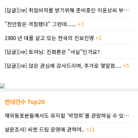
[답글][re] 취업비자를 받기위해 준비중인 이윤상씨 부부께 드리는 편지
"천안함은 격침됐다" 그런데......
+3
1980 년 대를 살고 있는 한국의 진보진영
+2
[답글][re] 토마님: 진화론은 "사실"인가요?
[답글][re] 많은 관심에 감사드리며, 추가로 몇말씀....
+5
반대건수 Top20
재외동포분들께서도 뮤지컬 '박정희'를 관람하실 수 있도록 노력하겠습니..
설문조사) 씨엔 드림 운영에 관하여..
+11