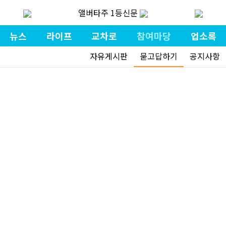
앨버타주 1등신문
뉴스
라이프
교차로
참여마당
업소록
자유게시판
묻고답하기
공지사항