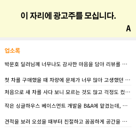
업소록
박문호 딜러님께 너무나도 감사한 마음을 담아 리뷰를 남깁니다.
첫 차를 구매했을 때 차량에 문제가 너무 많아 고생했던 경험이 있어서, 이번에는 정말 신중하게 고민하고 꼼꼼하게 알아본 후 차를 구매하고 싶었습니다. 그러던 중 사우스포인트의 박문호 딜러님을 만나면서 그동안의 고민이 모두 해결되었습니다.
처음으로 새 차를 사다 보니 모르는 것도 많고 걱정도 컸는데 박문호 딜러님 덕분에 전 과정이 너무나 편안하고 만족스러웠습니다! 상담하는 내내 꼼꼼하게 설명해 주신 것은 물론, 복잡한 서류 절차와 차량 옵션 체크까지 세심하게 챙겨주셔서 마음이 정말 든든했습니다. 차량 출고 날에도 긴 시간 할애해 가며 기능을 친절하게 하나하나 설명해 주셔서 큰 도움이 되었는데요, 특히 정비사 출신이셔서 그런지 디테일한 부분까지 전문적으로 말씀해 주셔서 신뢰가 팍팍 갔습니다 ?? 다른분 리뷰에도 있지만 마지막에 "진짜 서비스는 이제부터 시작"이라는 진심어린 말씀에는 깊은 감동을 받았습니다. 앞으로 주변에 차 구매하려는 분이 있다면 무조건 박문호 딜러님 강력 추천입니다! 신경 써주셔서 진심으로 감사드리며, 늘 건강하시고 번창하시길 바랍니다 :)
처음 차량을 선택하는 과정부터 저에게 맞는 차량을 추천해 주셨고, 그 차량의 장단점과 다양한 기능까지 하나하나 자세하게 설명해 주셔서 큰 도움이 되었습니다. 원래는 새 차를 받기까지 4~5개월 정도 기다려야 한다고 들었는데, 딜러님의 노력 덕분에 한 달 만에 차량을 받을 수 있었습니다.
작은 싱글하우스 베이스먼트 개발을 B&A에 맡겼는데, 처음부터 끝까지 정말 만족스러운 경험이었습니다.
차량을 인수하는 날에도 시간이 오래 걸렸음에도 불구하고 모든 기능을 하나씩 직접 설명해 주시고, 앞으로 차량을 관리하면서 꼭 확인해야 할 부분과 유용한 팁까지 꼼꼼하게 알려주셨습니다. 차에 대해 잘 모르는 저에게는 정말 큰 도움이 되었습니다.
견적을 보러 오셨을 때부터 친절하고 꼼꼼하게 공간을 확인해 주셨고, 여러 옵션이 포함된 견적 금액도 다른 업체들과 비교했을 때 매우 합리적이었습니다.
또한 기존 차량을 개인 거래로 판매해야 했는데, 처음 해보는 일이라 어떻게 진행해야 할지 막막했습니다. 사실 차량 판매와는 직접 관련이 없는 부분임에도 불구하고, 제 질문 하나하나에 친절하게 답해 주시며 마치 본인의 일처럼 적극적으로 도와주셨습니다. 덕분에 개인 거래도 무사히 마칠 수 있었습니다.