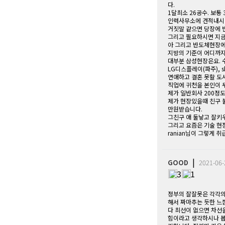
다.
1달최소 26공수. 보통
인력사무소에 견적내시
거짓말 같으면 당장에 
그리고 필요하시면 지금
아 그리고 반도체현장에
지방의 기준이 어디까지
대부분 삼성현장은요. 수원
LG디스플레이(파주), s
연애하고 결혼 못할 
직업에 귀천을 본인이 
제가 일반회사 200정
제가 현장있을때 친구 불
만원받습니다.
그친구 애 둘낳고 잘키
그리고 요즘은 기술 현
ranian님이 그렇게
|
GOOD
2021-06-
3
1
정부의 잘잘못은 각각의
해서 짜마추는 듯한 느낌
다 최선이 없으면 차선
힘이라고 생각하시나 봅