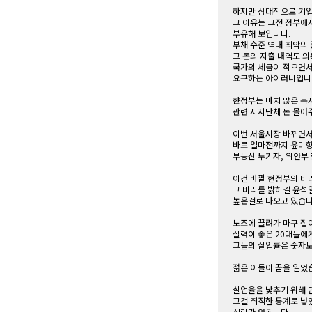
하지만 상대적으로 기업은
그 이유는 그전 정부에
부유해 보입니다.
부채 수준 역대 최악의
그 돈의 지출 내역도 
국가의 세금이 적으면서
요구하는 아이러니입니
햔정부는 마치 많은 복
관련 지지단체 돈 몰아
이번 서울시장 바뀌면서
바로 얼마전까지 윤미향
부동산 투기자, 위안부
이건 바뀔 현정부의 비
그 비리를 밝히길 윤석
높은걸로 나오고 있습니
노조에 끌려가 마구 잡
실력이 좋은 20대들에
그들의 실업률은 숫자보
젊은 이들이 꿈을 일었
실업율을 낯추기 위해 
그걸 취직한 통계로 넣
신뢰가 안됩니다.