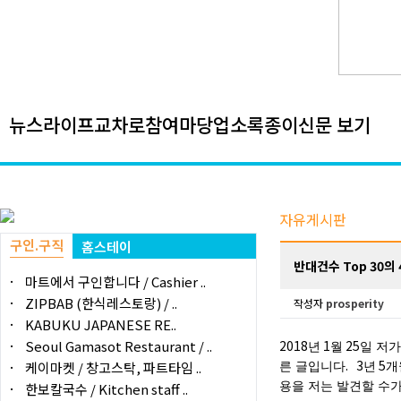
뉴스
라이프
교차로
참여마당
업소록
종이신문 보기
자유게시판
구인.구직
홈스테이
반대건수 Top 30의
마트에서 구인합니다 / Cashier ..
ZIPBAB (한식레스토랑) / ..
작성자
prosperity
KABUKU JAPANESE RE..
Seoul Gamasot Restaurant / ..
2018
1
25
년
월
일
저
. 3
5
케이마켓 / 창고스탁, 파트타임 ..
른
글입니다
년
개
한보칼국수 / Kitchen staff ..
용을
저는
발견할
수