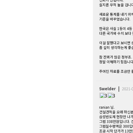
실지론 무척 높을 겁니다
새로운 통계를 내기 위
기준을 바꾸었습니다.
한국은 사실 1등이 4
다른 국가와 수치 보다
이걸 잘했다고 보시면 
좀 깊히 생각하는게 좋
참 잔꾀가 많은 정부죠
정말 이해하기 힘듭니다
주어진 자료를 조금만 돌
|
Swelder
2021-
3
3
ranian 님.
건설견적을 오래 하신분
삼성반도체 현장만 나가보
그럼 338만원입니다.
그럼실수령액은 300입
조공 시작 단가가 13만원