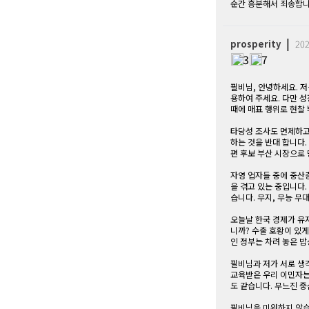
순간 흥분해서 죄송합니
|
prosperity
202
3
7
필비님, 안녕하세요. 
용하여 주세요. 다만 
때에 매표 행위로 현찰
타당성 조사도 면제하고
하는 것을 반대 합니다
편 후보 부산 시장으로
자영 업자들 중에 중산
을 겪고 있는 중입니다
습니다. 무지, 무능 무
오늘날 한국 경제가 유
니까? 수출 호황이 있
인 정부는 차려 놓은 밥
필비님과 저가 서로 생
교육받은 우리 이민자는
도 같습니다. 무느진 
필비님을 미워하지 않습