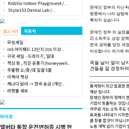
KidzGo Indoor Playground / ..
4
문재인
정부의
지난
Style153 Dental Lab / ..
령중에서
나라
살림에
.
록되지
싶습니다
자동차
팔고.사기
문재인
정부
의
실정
2)
소득주도
성장
정
무빙세일
한국
경제를
망친
국
m5 아이패드 13인치 1tb 이상 ..
.
비슷합니다
여기에
귀국 세일 - 드라이기, 밀대
책상 등 , 작은 온풍기(honeywell..
죽을
날이
얼마
남
견들을
잘
경청하
주물팬 소/중/대 일괄 5불
________________
이케아 책상
________________
캐나다 달러 → 한국 송금 (개인 ..
통계청이 최근 발표한 한
라켓볼 세트
예상 됩니다.
문재인 정부의 정책이 
기업이 창출하는 것입니
꺼꾸로 가는 소득 주도
효과를 나타내기 시작한
라이프
를 창출 할것이 아닙니까
앨버타 통합 운전면허증 시행 한
노동 개혁 없이 기업이 