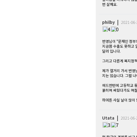
번 살께요.
|
philby
2021-06-
4
0
번영님이 "문재인 정부
지금쯤 수출도 못하고 
달러 입니다.
그리고 다른게 복지정책
제가 캘거리 가서 번영
지는 않습니다. 그럴 나
에드먼턴에 고등학교 동
붉히며 싸웠다가도 며칠 
하여튼 사실 날이 많이
|
Utata
2021-06-
3
7
현 한국의 경제를 비교