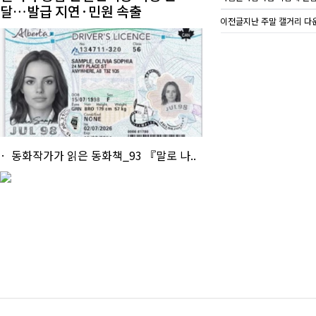
달…발급 지연·민원 속출
이전글
지난 주말 캘거리 다운
동화작가가 읽은 동화책_93 『말로 나..