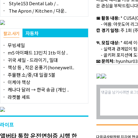
Style153 Dental Lab / ..
은 관심을 부탁드립니다
The Apron / Kitchen / 다운..
📅 활동 내용:
* CUSA(
- 여름: 아웃도어 리그 
⏰ 경기 일정:
주 1회 (
자동차
팔고.사기
🏃 모집 대상:
* 40세 
무빙세일
- 실력과 관계없이 팀
m5 아이패드 13인치 1tb 이상 ..
- 골키퍼 포지션에 도
귀국 세일 - 드라이기, 밀대
📧 문의처:
hyunhur0
책상 등 , 작은 온풍기(honeywell..
주물팬 소/중/대 일괄 5불
이케아 책상
캐나다 달러 → 한국 송금 (개인 ..
라켓볼 세트
라이프
앨버타 통합 운전면허증 시행 한
다음글
사람처럼 지갑에 현금