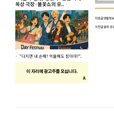
옥상 극장·불꽃쇼의 유..
다음글
생활정보
이전글
결국 성
"다치면 내 손해? 억울해도 참아야?"..