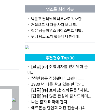
업소록 최신 리뷰
박문호 딜러님께 너무나도 감사한..
처음으로 새 차를 사다 보니 모..
작은 싱글하우스 베이스먼트 개발..
워터 탱크 교체 했는데 다른집에..
추천건수 Top 30
[답글][re] 취업비자를 받기위해 준
비..
"천안함은 격침됐다" 그런데......
1980 년 대를 살고 있는 한국의..
[답글][re] 토마님: 진화론은 "사실..
[답글][re] 많은 관심에 감사드리며,..
나는 혼자 태국에 간다
에드몬톤 한인회 재판 진술서- (4..