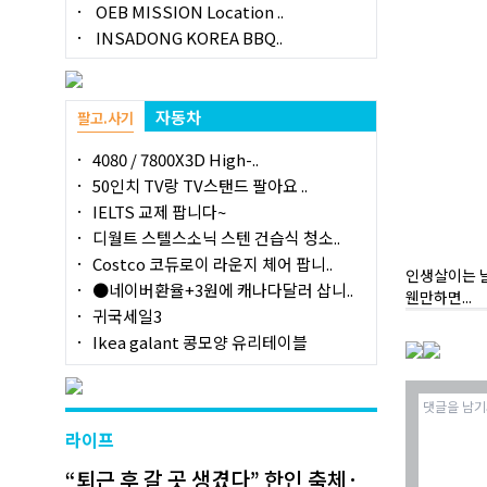
OEB MISSION Location ..
INSADONG KOREA BBQ..
자동차
팔고.사기
4080 / 7800X3D High-..
50인치 TV랑 TV스탠드 팔아요 ..
IELTS 교제 팝니다~
디월트 스텔스소닉 스텐 건습식 청소..
Costco 코듀로이 라운지 체어 팝니..
인생살이는 
●네이버환율+3원에 캐나다달러 삽니..
웬만하면...
귀국세일3
Ikea galant 콩모양 유리테이블
라이프
“퇴근 후 갈 곳 생겼다” 한인 축체·