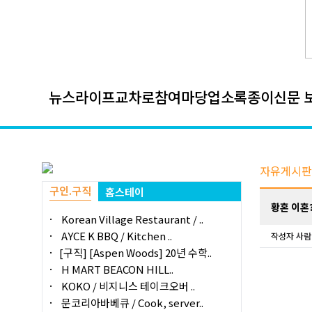
뉴스
라이프
교차로
참여마당
업소록
종이신문 
자유게시판
구인.구직
홈스테이
황혼 이혼?
Korean Village Restaurant / ..
AYCE K BBQ / Kitchen ..
작성자
사람
[구직] [Aspen Woods] 20년 수학..
H MART BEACON HILL..
KOKO / 비지니스 테이크오버 ..
문코리아바베큐 / Cook, server..