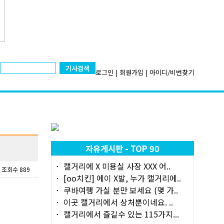
기사검색
로그인
|
회원가입
|
아이디/비번찾기
자유게시판 - TOP 90
캘거리에 X 미용실 사장 XXX 어..
조회수 889
[oo치킨] 에이 X발, 누가 캘거리에..
쿠바여행 가실 분만 보세요 (몇 가..
이곳 캘거리에서 상처뿐이네요. ..
캘거리에서 즐길수 있는 115가지...