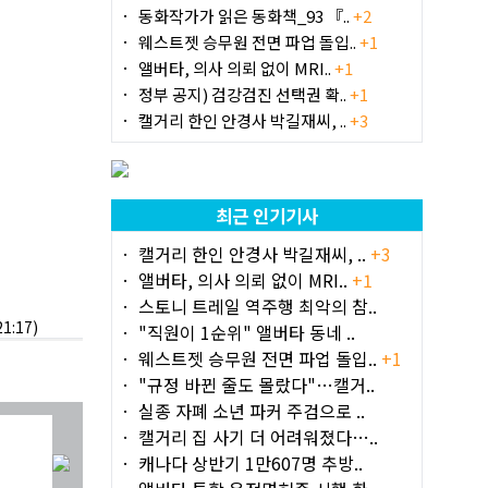
동화작가가 읽은 동화책_93 『..
+2
웨스트젯 승무원 전면 파업 돌입..
+1
앨버타, 의사 의뢰 없이 MRI..
+1
정부 공지) 검강검진 선택권 확..
+1
캘거리 한인 안경사 박길재씨, ..
+3
최근 인기기사
캘거리 한인 안경사 박길재씨, ..
+3
앨버타, 의사 의뢰 없이 MRI..
+1
스토니 트레일 역주행 최악의 참..
:17)
"직원이 1순위" 앨버타 동네 ..
웨스트젯 승무원 전면 파업 돌입..
+1
"규정 바뀐 줄도 몰랐다"…캘거..
실종 자폐 소년 파커 주검으로 ..
캘거리 집 사기 더 어려워졌다…..
캐나다 상반기 1만607명 추방..