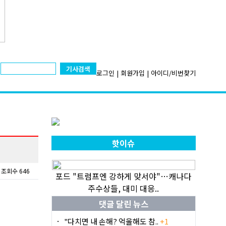
기사검색
로그인
|
회원가입
|
아이디/비번찾기
핫이슈
조회수 646
포드 "트럼프엔 강하게 맞서야"…캐나다
주수상들, 대미 대응..
댓글 달린 뉴스
"다치면 내 손해? 억울해도 참..
+1