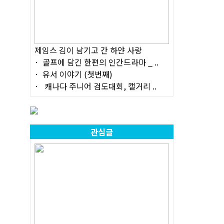
제임스 김이 남기고 간 하얀 사랑
골프에 담긴 한편의 인간드라마 _ ..
유서 이야기 (첫번째)
캐나다 주니어 검도대회, 캘거리 ..
관심글