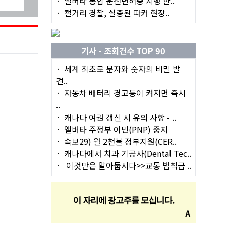
앨버타 통합 운전면허증 시행 한..
캘거리 경찰, 실종된 파커 현장..
기사 - 조회건수 TOP 90
세계 최초로 문자와 숫자의 비밀 발
견..
자동차 배터리 경고등이 켜지면 즉시
..
캐나다 여권 갱신 시 유의 사항 - ..
앨버타 주정부 이민(PNP) 중지
속보29) 월 2천불 정부지원(CER..
캐나다에서 치과 기공사(Dental Tec..
이것만은 알아둡시다>>교통 범칙금 ..