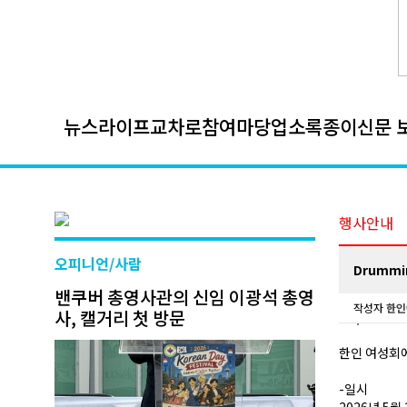
뉴스
라이프
교차로
참여마당
업소록
종이신문 
행사안내
오피니언/사람
Drummi
밴쿠버 총영사관의 신임 이광석 총영
작성자
한인
사, 캘거리 첫 방문
한인 여성회에
-일시