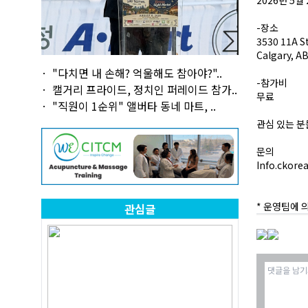
2026년 5월
-장소
3530 11A S
Calgary, A
"다치면 내 손해? 억울해도 참아야?"..
-참가비
캘거리 프라이드, 정치인 퍼레이드 참가..
무료
"직원이 1순위" 앨버타 동네 마트, ..
관심 있는 분
문의
Info.ckor
* 운영팀에 
관심글