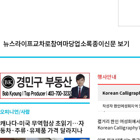
뉴스
라이프
교차로
참여마당
업소록
종이신문 보기
행사안내
Korean Calligr
작성자
한인여성회
지역 
오피니언/사람
캘거리 한인 여성회에서
캐나다-미국 무역협상 초읽기…자
Korean Calligrap
동차·주류·유제품 가격 달라지나