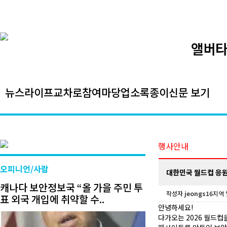
뉴스
라이프
교차로
참여마당
업소록
종이신문 보기
행사안내
오피니언/사람
대한민국 월드컵 응원 벽화
캐나다 보안정보국 “올 가을 주민 투
작성자
jeongs16
지역
표 외국 개입에 취약할 수..
안녕하세요!
다가오는 2026 월드컵