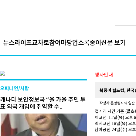
뉴스
라이프
교차로
참여마당
업소록
종이신문 보기
행사안내
오피니언/사람
북중미 월드컵, 한국
캐나다 보안정보국 “올 가을 주민 투
작성자
운영팀
지역 일반
표 외국 개입에 취약할 수..
캘거리 시간 기준 (괄호
체코전 11일(목) 오후
멕시코전 18일(목) 오
남아공전 24일(수) 오후