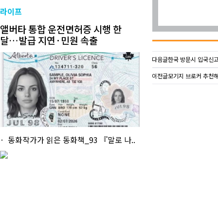
라이프
앨버타 통합 운전면허증 시행 한
달…발급 지연·민원 속출
다음글
한국 방문시 입국신고
이전글
모기지 브로커 추천
동화작가가 읽은 동화책_93 『말로 나..