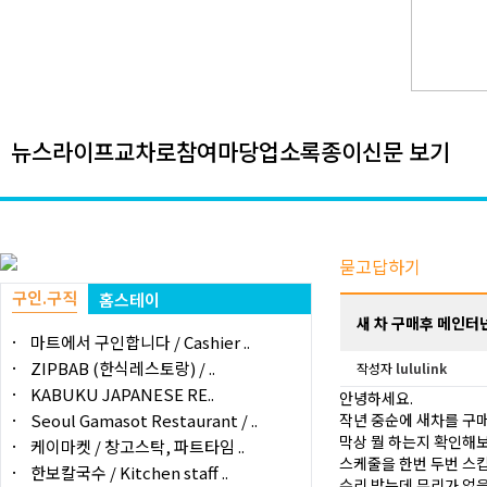
뉴스
라이프
교차로
참여마당
업소록
종이신문 보기
묻고답하기
구인.구직
홈스테이
새 차 구매후 메인터
마트에서 구인합니다 / Cashier ..
ZIPBAB (한식레스토랑) / ..
작성자
lululink
KABUKU JAPANESE RE..
안녕하세요.
Seoul Gamasot Restaurant / ..
작년 중순에 새차를 구매
막상 뭘 하는지 확인해보
케이마켓 / 창고스탁, 파트타임 ..
스케줄을 한번 두번 스
한보칼국수 / Kitchen staff ..
수리 받는데 무리가 없