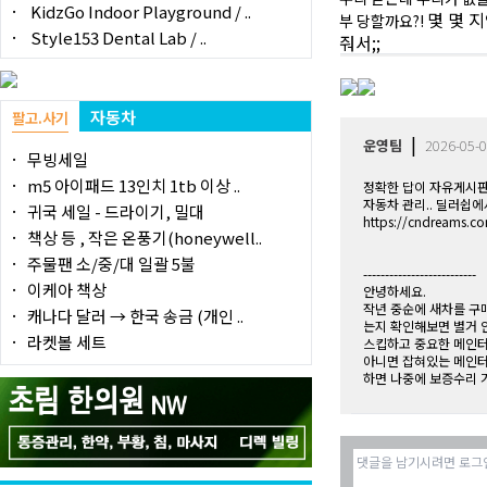
KidzGo Indoor Playground / ..
몇 몇 
부 당할까요?!
Style153 Dental Lab / ..
줘서;;
자동차
팔고.사기
|
운영팀
2026-05-0
무빙세일
m5 아이패드 13인치 1tb 이상 ..
정확한 답이 자유게시
자동차 관리.. 딜러쉽
귀국 세일 - 드라이기, 밀대
https://cndreams.
책상 등 , 작은 온풍기(honeywell..
주물팬 소/중/대 일괄 5불
--------------------------
이케아 책상
안녕하세요.
작년 중순에 새차를 구매
캐나다 달러 → 한국 송금 (개인 ..
는지 확인해보면 별거 
라켓볼 세트
스킵하고 중요한 메인터
아니면 잡혀있는 메인터
하면 나중에 보증수리 