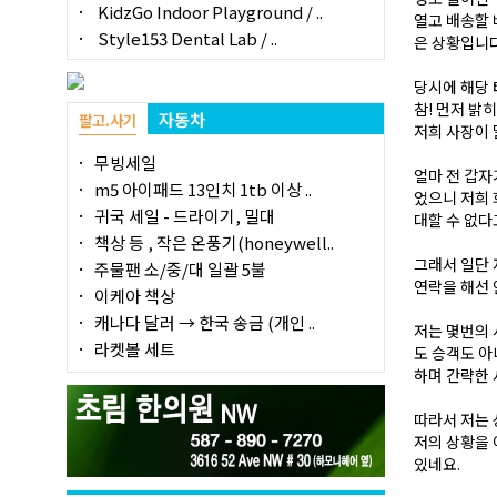
KidzGo Indoor Playground / ..
열고 배송할 
Style153 Dental Lab / ..
은 상황입니
당시에 해당 
참! 먼저 밝
자동차
팔고.사기
저희 사장이 
무빙세일
얼마 전 갑자
m5 아이패드 13인치 1tb 이상 ..
었으니 저희 
귀국 세일 - 드라이기, 밀대
대할 수 없다
책상 등 , 작은 온풍기(honeywell..
그래서 일단 
주물팬 소/중/대 일괄 5불
연락을 해선 
이케아 책상
캐나다 달러 → 한국 송금 (개인 ..
저는 몇번의 
라켓볼 세트
도 승객도 아
하며 간략한 
따라서 저는
저의 상황을 
있네요.