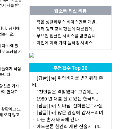
면서 저를 받
업소록 최신 리뷰
작은 싱글하우스 베이스먼트 개발..
니다. 당시에
워터 탱크 교체 했는데 다른집에..
었는데요.
무브인 딥클린 서비스를 받았습니..
이번에 여러 가지 플러밍 서비스..
 차 밖에 있
아무 보상을 기
추천건수 Top 30
자기들에게 직접
습니다.
[답글][re] 취업비자를 받기위해 준
비..
 당신은 기사
"천안함은 격침됐다" 그런데......
아야 한다고
1980 년 대를 살고 있는 한국의..
[답글][re] 토마님: 진화론은 "사실..
 상황이고 또
[답글][re] 많은 관심에 감사드리며,..
해 오지 않고
나는 혼자 태국에 간다
에드몬톤 한인회 재판 진술서- (4..