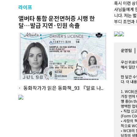
혹시 이런 상
라이프
사님들에게 
니다. 저는 
앨버타 통합 운전면허증 시행 한
부디 조언과
달…발급 지연·민원 속출
운영팀
우선 위로의
해서 일단
한 달간 수
다. 이 내
동화작가가 읽은 동화책_93 『말로 나..
1. WCB
가장 먼저 
행 중(In 
명백한 업
• 직접 신고
(Form 
• 사장의 
적으로 W
• WCB의
당장의 생활