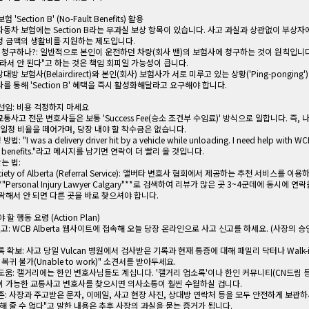
 'Section B' (No-Fault Benefits) 활용
동차 보험에는 Section B라는 무과실 보상 항목이 있습니다. 사고 과실과 상관없이 부상자
정 금액의 생활비를 지원하는 제도입니다.
 청구하나?: 일반적으로 본인이 운전하던 차량(회사 밴)의 보험사에 청구하는 것이 원칙입니
라서 안 된다"고 하는 것은 책임 회피일 가능성이 큽니다.
상대방 보험사(Belairdirect)와 본인(회사) 보험사가 서로 미루고 있는 상황('Ping-ponging
를 통해 'Section B' 혜택을 즉시 활성화해달라고 요구해야 합니다.
 선임: 비용 걱정하지 마세요
통사고 전문 변호사들은 보통 'Success Fee(승소 조건부 수임료)' 방식으로 일합니다. 즉,
 일정 비율을 떼어가며, 당장 내야 할 착수금은 없습니다.
법: "I was a delivery driver hit by a vehicle while unloading. I need help with W
 B benefits."라고 메시지를 남기면 연락이 더 빨리 올 것입니다.
는 법:
ociety of Alberta (Referral Service): 앨버타 변호사 협회에서 제공하는 추천 서비스를 이용
*"Personal Injury Lawyer Calgary"**로 검색하여 리뷰가 많은 곳 3~4군데에 동시에 연
락해서 안 되면 다른 곳을 바로 찾으셔야 합니다.
 할 행동 요령 (Action Plan)
 신고: WCB Alberta 웹사이트에 접속해 오늘 당장 온라인으로 사고 신고를 하세요. (사장의 승
록 확보: 사고 당일 Vulcan 병원에서 검사받은 기록과 현재 통증에 대해 패밀리 닥터나 Walk-in 
복귀 불가(Unable to work)" 소견서를 받아두세요.
 도움: 캘거리에는 한인 변호사님들도 계십니다. '캘거리 업소록'이나 한인 커뮤니티(CN드림 등
이 가능한 교통사고 변호사를 찾으시면 의사소통이 훨씬 수월하실 겁니다.
보존: 사장과 주고받은 문자, 이메일, 사고 현장 사진, 상대방 연락처 등을 모두 안전하게 보관하
해 줄 수 없다"고 말한 내용은 추후 사장의 과실을 묻는 증거가 됩니다.