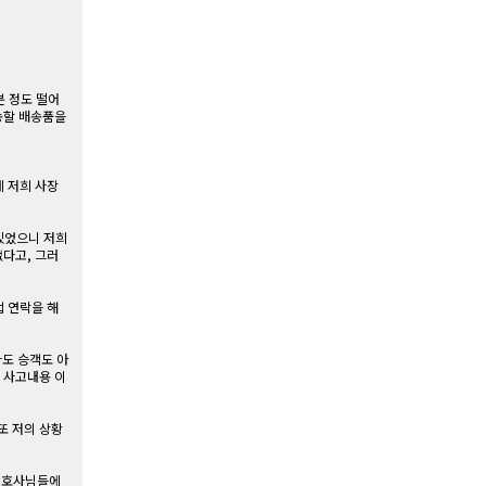
분 정도 떨어
송할 배송품을
에 저희 사장
 있었으니 저희
없다고, 그러
접 연락을 해
도 승객도 아
 사고내용 이
또 저의 상황
 변호사님들에