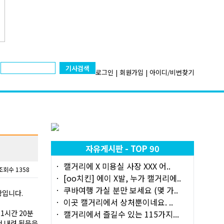
기사검색
로그인
|
회원가입
|
아이디/비번찾기
자유게시판 - TOP 90
캘거리에 X 미용실 사장 XXX 어..
조회수 1358
[oo치킨] 에이 X발, 누가 캘거리에..
쿠바여행 가실 분만 보세요 (몇 가..
황입니다.
이곳 캘거리에서 상처뿐이네요. ..
 1시간 20분
캘거리에서 즐길수 있는 115가지...
서 내려 뒷문을