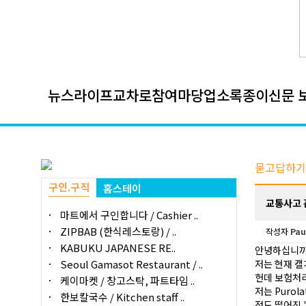
뉴스
라이프
교차로
참여마당
업소록
종이신문 
묻고답하기
구인.구직
홈스테이
교통사고 
마트에서 구인합니다 / Cashier ..
ZIPBAB (한식레스토랑) / ..
작성자
Pau
KABUKU JAPANESE RE..
안녕하십니까
Seoul Gamasot Restaurant / ..
저는 현재 캘
헌데 보험처리
케이마켓 / 창고스탁, 파트타임 ..
저는 Purol
한보칼국수 / Kitchen staff ..
정도 떨어진 