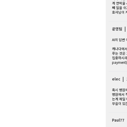
게 연락을
째 일을 쉬
호사님이 
운영팀
AI의 답변
캐나다에서
루는 것은 
집중하시라고
paymen
|
elec
혹시 병원
병원에서 
는게 제일 
무실이 있
Paul77