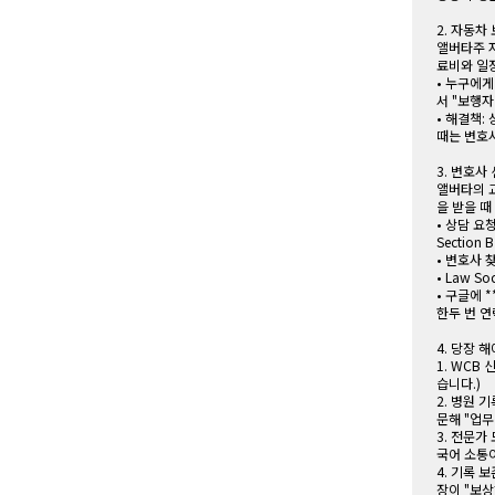
2. 자동차 보험
앨버타주 자
료비와 일
• 누구에게
서 "보행자
• 해결책: 
때는 변호사
3. 변호사
앨버타의 교
을 받을 때
• 상담 요청 방
Section
• 변호사 찾
• Law S
• 구글에 *
한두 번 연
4. 당장 해야
1. WCB
습니다.)
2. 병원 기
문해 "업무 
3. 전문가
국어 소통
4. 기록 
장이 "보상