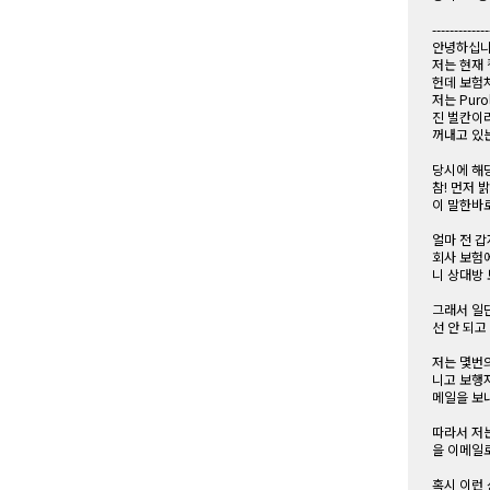
-------------
안녕하십니
저는 현재 
헌데 보험
저는 Pur
진 벌칸이
꺼내고 있
당시에 해
참! 먼저 
이 말한바
얼마 전 갑
회사 보험에
니 상대방
그래서 일단
선 안 되고
저는 몇번
니고 보행
메일을 보
따라서 저
을 이메일로
혹시 이런