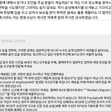
황에 대해서 알거나 조언을 주실 분들이 계실까요? 또 저는 이곳 업소록을 찾아
연락을 시도했지만 그마저도 쉽지 않네요. 역시 음성메세지를 남겨놓고 기다리고
벌써 한달째 일을 쉬고 있어서 보상을 받지 못하면 월세는 물론 생활비도 다 떨어
 혹시라도 아는 변호사님이 계시면 저에게 알려 주시면 감사하겠습니다.
|
2026-05-12 03:28
 맘을 전하며, 이러한 문제는 일반적인게 아니라 누구도 쉽게 답변하기 어려울것 같아서요.. 
 아래와 같이 답을 얻었어요. 참고하시고 일단 이렇게 추진해 보시는것이 어떨까 싶네요
입 없이 힘든 시간을 보내고 계신 친구분을 위해, 앨버타주의 일반적인 절차와 대응 방안을 
용을 친구분께 전달해 주세요.
(산재보험) 신청: 사장의 말은 무시하고 직접 진행하세요
바로잡아야 할 점은 "차 밖에 있었기 때문에 보상을 못 받는다"는 말은 사실이 아닙니다. WCB
the course of employment)' 발생한 사고인가를 따집니다. 배송을 위해 차에서 내려 짐을
무의 연장선입니다.
: 사장이 신고해 주기를 기다리지 마세요. 앨버타 WCB 웹사이트에서 **'Worker's Report of I
C002)**를 직접 작성하여 제출하십시오.
책임: 사장이 WCB 가입을 안 했거나 회피하려는 의도가 보입니다. 하지만 Purolator와 계약
CB 가입이 의무인 경우가 대부분입니다. 만약 미가입 상태라도 WCB에 신고하면 조사가 시작
 장점: WCB가 승인되면 사고로 인한 임금 손실(보통 세후 수입의 90%)과 치료비를 즉시 지
비 문제를 해결할 수 있습니다.