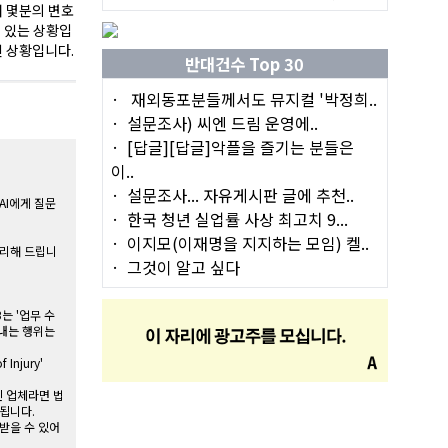
서 몇분의 변호
 있는 상황입
진 상황입니다.
반대건수 Top 30
재외동포분들께서도 뮤지컬 '박정희..
설문조사) 씨엔 드림 운영에..
[답글][답글]악플을 즐기는 분들은
이..
설문조사... 자유게시판 글에 추천..
AI에게 질문
한국 청년 실업률 사상 최고치 9...
이지모(이재명을 지지하는 모임) 켈..
정리해 드립니
그것이 알고 싶다
는 '업무 수
 꺼내는 행위는
njury'
된 업체라면 법
됩니다.
원받을 수 있어