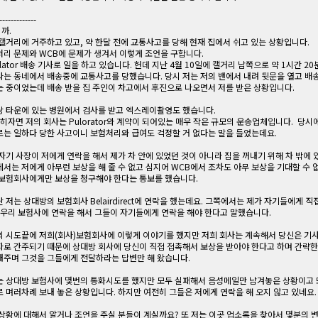
-------------
까.
캘거리에 거주하고 있고, 약 한달 전에 교통사고를 당해 현재 집에서 쉬고 있는 상황입니다.
처리 문제와 WCB에 문제가 생겨서 이렇게 조언을 구합니다.
olator 배송 기사로 일을 하고 있습니다. 헌데 지난 4월 10일에 캘거리 남쪽으로 약 1시간 20
라는 동네에서 배송중에 교통사고를 당했습니다. 당시 저는 저의 밴에서 내려 뒷문을 열고 배
는 중이었는데 배송 받을 집 주인이 차고에서 후진으로 나오면서 저를 받은 상황입니다.
당 타운에 있는 병원에서 검사를 받고 엑스레이촬영도 했습니다.
밝히자면 저의 회사는 Pulorator와 계약이 되어있는 매우 작은 규모의 운송업체입니다. 당시
로는 일하다 당한 사고이니 보험처리와 급여도 걱정할 거 없다는 말을 들었는데요.
자기 사장이 저에게 연락을 해서 제가 차 안에 있었던 것이 아니라 짐을 꺼내기 위해 차 밖에
서는 저에게 아무런 보상을 해 줄 수 없고 심지어 WCB에서 조차도 아무 보상을 기대할 수 
 보험회사에게만 보상을 청구해야 한다는 통보를 했습니다.
 저는 상대방의 보험회사 Belairdirect에 연락을 했는데요. 그쪽에서는 제가 자기들에게 직
 우리 보험사에 연락을 해서 그들이 자기들에게 연락을 해야 한다고 말했습니다.
의 시도끝에 저희(회사)보험회사에 이렇게 이야기를 했지만 저희 회사는 계속해서 당신은 기사
자로 간주되기 때문에 상대방 회사에 당신이 직접 접촉해서 보상을 받아야 한다고 하며 간략한
내주며 그것을 그들에게 전달하라는 답변만 해 왔습니다.
는 상대방 보험사에 몇번의 통화시도를 했지만 모두 실패해서 음성메일만 남겨놓은 상황이고 
 며러차례 보내 놓은 상황입니다. 하지만 여전히 그들은 저에게 연락을 해 오지 않고 있네요.
 상황에 대해서 알거나 조언을 주실 분들이 계실까요? 또 저는 이곳 업소록을 찾아서 몇분의