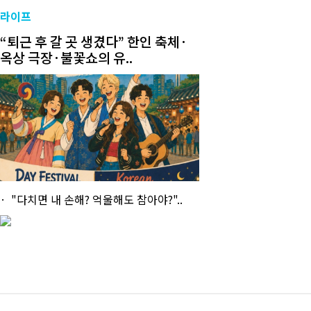
라이프
“퇴근 후 갈 곳 생겼다” 한인 축체·
옥상 극장·불꽃쇼의 유..
"다치면 내 손해? 억울해도 참아야?"..