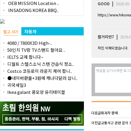
|
OEB MISSION Location ..
GOOD
2026-05-
INSADONG KOREA BBQ..
https://www.hikorea
자동차
팔고.사기
|
캘거리언7
2026-
4080 / 7800X3D High-..
자진 삭제되었습니다.
50인치 TV랑 TV스탠드 팔아요 ..
IELTS 교제 팝니다~
디월트 스텔스소닉 스텐 건습식 청소..
Costco 코듀로이 라운지 체어 팝니..
●네이버환율+3원에 캐나다달러 삽니..
귀국세일3
Ikea galant 콩모양 유리테이블
다음글
화과자 판매
이전글
교통사고 관련 문의 