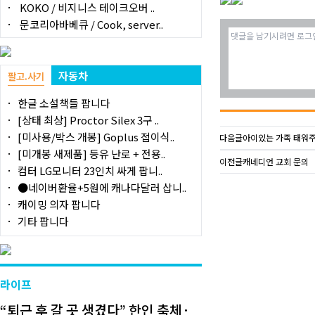
KOKO / 비지니스 테이크오버 ..
문코리아바베큐 / Cook, server..
자동차
팔고.사기
한글 소설책들 팝니다
[상태 최상] Proctor Silex 3구 ..
[미사용/박스 개봉] Goplus 접이식..
다음글
아이있는 가족 태워
[미개봉 새제품] 등유 난로 + 전용..
이전글
캐네디언 교회 문의
컴터 LG모니터 23인치 싸게 팝니..
●네이버환율+5원에 캐나다달러 삽니..
캐이밍 의자 팝니다
기타 팝니다
라이프
“퇴근 후 갈 곳 생겼다” 한인 축체·