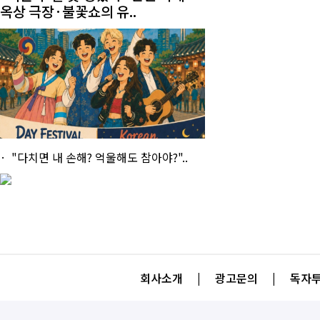
옥상 극장·불꽃쇼의 유..
"다치면 내 손해? 억울해도 참아야?"..
회사소개
|
광고문의
|
독자투