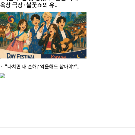
옥상 극장·불꽃쇼의 유..
"다치면 내 손해? 억울해도 참아야?"..