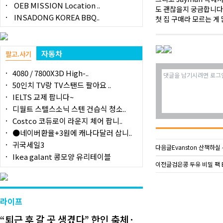
OEB MISSION Location ..
도 괜찮을지 궁금합니다.
INSADONG KOREA BBQ..
첫 집 구매라 모르는 게
자동차
팔고.사기
4080 / 7800X3D High-..
50인치 TV랑 TV스탠드 팔아요 ..
IELTS 교제 팝니다~
디월트 스텔스소닉 스텐 건습식 청소..
Costco 코듀로이 라운지 체어 팝니..
●네이버환율+3원에 캐나다달러 삽니..
귀국세일3
다음글
Evanston 산책하실
Ikea galant 콩모양 유리테이블
이전글
검은콩 두유 비밀 팩 B
라이프
“퇴근 후 갈 곳 생겼다” 한인 축체·