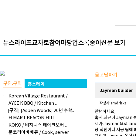
뉴스
라이프
교차로
참여마당
업소록
종이신문 보기
묻고답하기
구인.구직
홈스테이
Jayman builder
Korean Village Restaurant / ..
AYCE K BBQ / Kitchen ..
작성자
tmdrhks
[구직] [Aspen Woods] 20년 수학..
안녕하세요,
H MART BEACON HILL..
혹시 최근에 Jayman
제가 Jayman으로 l
KOKO / 비지니스 테이크오버 ..
장 직원이나 시공 팀에 
문코리아바베큐 / Cook, server..
그리고 Jayman 쪽에