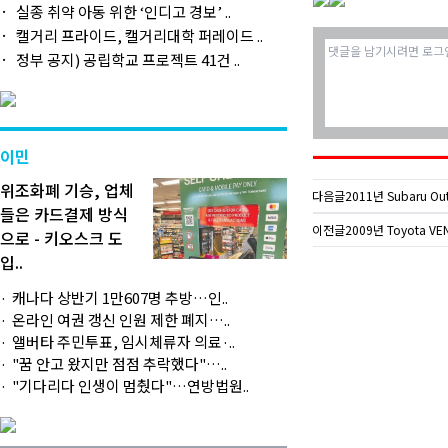
실종 취약 아동 위한 ‘인디고 경보’ ..
캘거리 프라이드, 캘거리대학 퍼레이드 ..
정부 공지) 공립학교 프로젝트 41건 ..
이민
위조화폐 기승, 업체
다음글
2011년 Subaru Out
들은 카드결제 방식
이전글
2009년 Toyota VE
으로 - 키오스크 도
입..
캐나다 상반기 1만607명 추방…인..
온라인 여권 갱신 인원 제한 폐지…..
앨버타 주민투표, 임시체류자 의료·..
"꿈 안고 왔지만 점점 추락했다"…..
"기다리다 인생이 멈췄다"…연방법원..