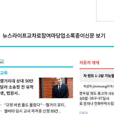
뉴스
라이프
교차로
참여마당
업소록
종이신문 보기
자동차 매매
교육
차 렌트 1-2달 가능
캘거리대 상대 50만
달러 소송한 전 유학
작성자
jinimong
지역 C
생, 법원서..
한두달 정도 중고차 사
삼6팔-39구-97일사
로 문자나 전화부탁드립
"규정 바뀐 줄도 몰랐다"…캘거리 포티..
앨버타 임시 교사 자격증 신청 89건 ..