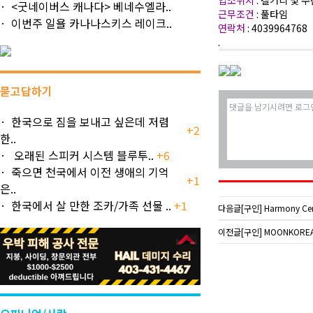
업소위치
: 캘거리 및 
<굿네이버스 캐나다> 베네수엘라..
근무조건
: 풀타임
이번주 일욜 카나나스키스 레이크..
연락처
: 4039964768
.
묻고답하기
한국으로 짐을 보내고 싶은데 저렴
+2
한..
오래된 스피커 시스템 블루투..
+6
죽으면 천국에서 이전 생애의 기억
+1
은..
한국에서 살 만한 조카/가족 선물 ..
+1
다음글
[구인] Harmony Cera
이전글
[구인] MOONKOREA