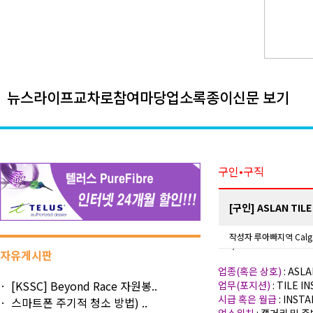
뉴스
라이프
교차로
참여마당
업소록
종이신문 보기
구인•구직
[구인] ASLAN TILE
작성자
루아빠
지역 Calg
자유게시판
업종(혹은 상호)
: ASL
[KSSC] Beyond Race 자원봉..
업무(포지션)
: TILE 
시급 혹은 월급
: INST
스마트폰 주기적 청소 방법) ..