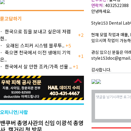
연락처
: 4032522388
안녕하세요.
묻고답하기
Style153 Dental 
한국으로 짐을 보내고 싶은데 저렴
+2
현재 모델 작업과 매몰, R
한..
있으시며 작업이 가능하
오래된 스피커 시스템 블루투..
+5
죽으면 천국에서 이전 생애의 기억
관심 있으신 분들은 아
+1
style153doc@gmail
은..
한국에서 살 만한 조카/가족 선물 ..
+1
감사합니다.
오피니언/사람
밴쿠버 총영사관의 신임 이광석 총영
사, 캘거리 첫 방문