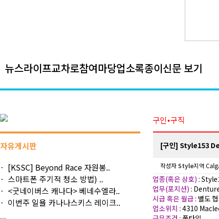
뉴스
라이프
교차로
참여마당
업소록
종이신문 보기
구인•구직
자유게시판
[구인] Style153 De
[KSSC] Beyond Race 자원봉..
작성자
Style
지역 Calg
스마트폰 주기적 청소 방법) ..
업종(혹은 상호)
: Styl
업무(포지션)
: Dentur
<굿네이버스 캐나다> 베네수엘라..
시급 혹은 월급
: 별도 
이번주 일욜 카나나스키스 레이크..
업소위치
: 4310 Macle
근무조건
: 풀타임