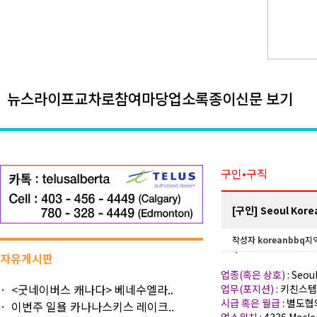
뉴스
라이프
교차로
참여마당
업소록
종이신문 보기
구인•구직
[구인] Seoul Korea
작성자
koreanbbq
지역
자유게시판
업종(혹은 상호)
: Seo
<굿네이버스 캐나다> 베네수엘라..
업무(포지션)
: 키친스텝 
시급 혹은 월급
: 별도협
이번주 일욜 카나나스키스 레이크..