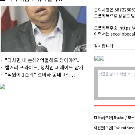
문의사항은 5872280
오픈카톡으로 상담도 받
오픈카톡주소:
https:
이력서는
seoulbbqca
감사합니다.
"다치면 내 손해? 억울해도 참아야?"..
캘거리 프라이드, 정치인 퍼레이드 참가..
"직원이 1순위" 앨버타 동네 마트, ..
다음글
[구인] Ryuko / 모
이전글
[구인] Takumi Sushi