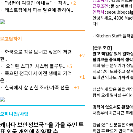
업소위치
: 4336 Macl
"남편이 여럿인 아내들"… 척박..
+2
근무조건
: 풀 or 파트
레스토랑에서 파는 달걀에 관하여..
연락처
: seoulbbqca
안녕하세요, 4336 Mac
다!
- Kitchen Staff: 
묻고답하기
[근무 조건]
한국으로 짐을 보내고 싶은데 저렴
밝고 책임감 있게 일하실
+2
한..
팀워크를 중요하게 생각
오래된 스피커 시스템 블루투..
+5
저희 팀은 분위기가 정말
서로 많이 도와주고 잘 
죽으면 천국에서 이전 생애의 기억
+1
트레인 역과도 가까워 
은..
한국에서 살 만한 조카/가족 선물 ..
+1
성실하게 맡은 일을 책임
함께 오래 일하실 분이
경력이 없으셔도 괜찮아
처음부터 차근차근 트레
오피니언/사람
캐나다 보안정보국 “올 가을 주민 투
관심 있으신 분들은 아
표 외국 개입에 취약할 수..
확인 후 빠르게 연락드