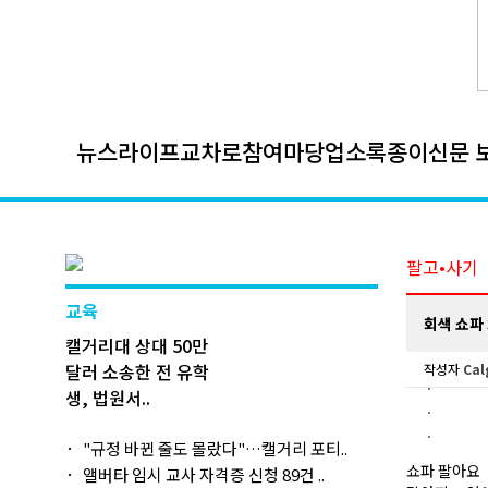
뉴스
라이프
교차로
참여마당
업소록
종이신문 
팔고•사기
교육
회색 쇼파 3
캘거리대 상대 50만
달러 소송한 전 유학
작성자
Cal
생, 법원서..
"규정 바뀐 줄도 몰랐다"…캘거리 포티..
쇼파 팔아요
앨버타 임시 교사 자격증 신청 89건 ..