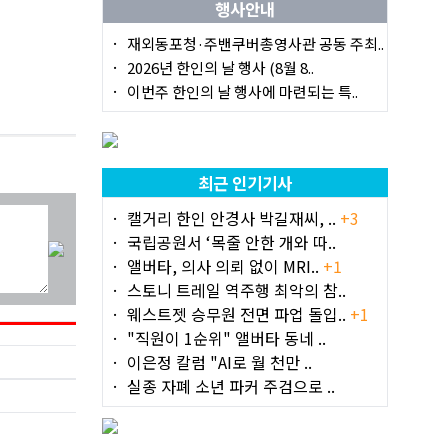
행사안내
재외동포청·주밴쿠버총영사관 공동 주최..
2026년 한인의 날 행사 (8월 8..
이번주 한인의 날 행사에 마련되는 특..
최근 인기기사
캘거리 한인 안경사 박길재씨, ..
+3
국립공원서 ‘목줄 안한 개와 따..
앨버타, 의사 의뢰 없이 MRI..
+1
스토니 트레일 역주행 최악의 참..
웨스트젯 승무원 전면 파업 돌입..
+1
"직원이 1순위" 앨버타 동네 ..
이은정 칼럼 "AI로 월 천만 ..
실종 자폐 소년 파커 주검으로 ..