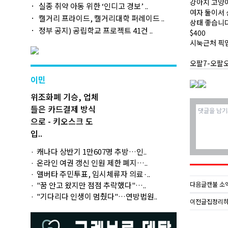
강아지 고양
실종 취약 아동 위한 ‘인디고 경보’ ..
여자 둘이서
캘거리 프라이드, 캘거리대학 퍼레이드 ..
상태 좋습니
정부 공지) 공립학교 프로젝트 41건 ..
$400
시눅근처 픽
오팔7-오팔오
이민
위조화폐 기승, 업체
들은 카드결제 방식
으로 - 키오스크 도
입..
캐나다 상반기 1만607명 추방…인..
온라인 여권 갱신 인원 제한 폐지…..
앨버타 주민투표, 임시체류자 의료·..
"꿈 안고 왔지만 점점 추락했다"…..
다음글
캔불 소액
"기다리다 인생이 멈췄다"…연방법원..
이전글
집정리하