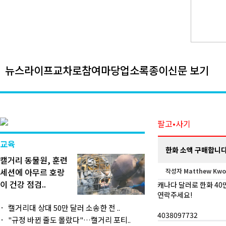
뉴스
라이프
교차로
참여마당
업소록
종이신문 보기
팔고•사기
교육
한화 소액 구매합니다
캘거리 동물원, 훈련
세션에 아무르 호랑
작성자
Matthew Kw
이 건강 점검..
캐나다 달러로 한화 40
연락주세요!
캘거리대 상대 50만 달러 소송한 전 ..
4038097732
"규정 바뀐 줄도 몰랐다"…캘거리 포티..