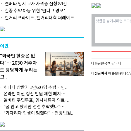
앨버타 임시 교사 자격증 신청 89건 ..
실종 취약 아동 위한 ‘인디고 경보’ ..
캘거리 프라이드, 캘거리대학 퍼레이드 ..
이민
"외국인 할증은 없
다"… 2030 거주자
다음글
한국책 팝니다
도 당당하게 누리는
이전글
여자 예쁜옷! 쿼터집
고..
캐나다 상반기 1만607명 추방…인..
온라인 여권 갱신 인원 제한 폐지…..
앨버타 주민투표, 임시체류자 의료·..
"꿈 안고 왔지만 점점 추락했다"…..
"기다리다 인생이 멈췄다"…연방법원..