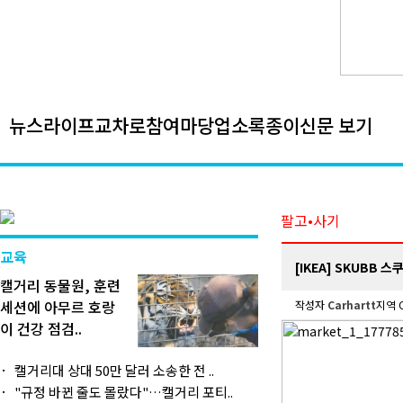
뉴스
라이프
교차로
참여마당
업소록
종이신문 보기
팔고•사기
교육
[IKEA] SKUBB 
캘거리 동물원, 훈련
세션에 아무르 호랑
작성자
Carhartt
지역 C
이 건강 점검..
캘거리대 상대 50만 달러 소송한 전 ..
"규정 바뀐 줄도 몰랐다"…캘거리 포티..