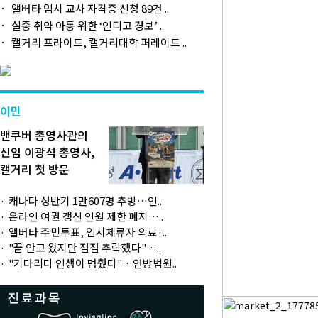
앨버타 임시 교사 자격증 신청 89건 ..
실종 취약 아동 위한 ‘인디고 경보’ ..
캘거리 프라이드, 캘거리대학 퍼레이드 ..
이민
밴쿠버 총영사관의
신임 이광석 총영사,
캘거리 첫 방문
캐나다 상반기 1만607명 추방…인..
온라인 여권 갱신 인원 제한 폐지…..
앨버타 주민투표, 임시체류자 의료·..
"꿈 안고 왔지만 점점 추락했다"…..
"기다리다 인생이 멈췄다"…연방법원..