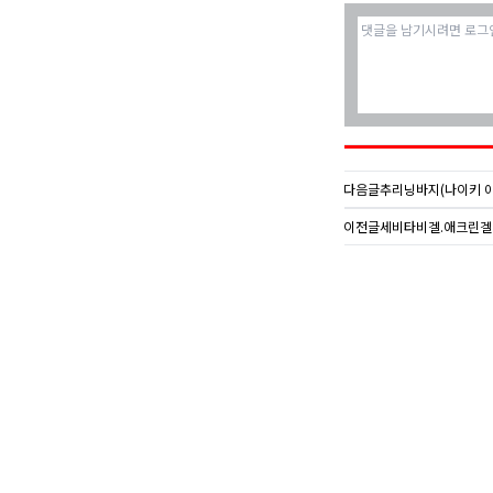
다음글
추리닝바지(나이키 아
이전글
세비타비겔.애크린겔