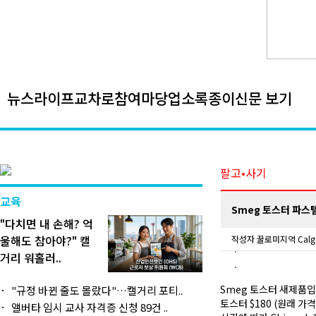
뉴스
라이프
교차로
참여마당
업소록
종이신문 보기
팔고•사기
교육
Smeg 토스터 파스
"다치면 내 손해? 억
울해도 참아야?" 캘
작성자
꿀로미
지역 Calg
거리 워홀러..
Smeg 토스터 새제품
"규정 바뀐 줄도 몰랐다"…캘거리 포티..
토스터 $180 (원래 가격 
앨버타 임시 교사 자격증 신청 89건 ..