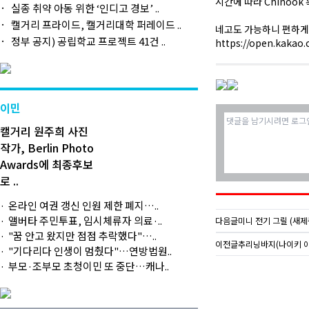
시간에 따라 Chinook
실종 취약 아동 위한 ‘인디고 경보’ ..
캘거리 프라이드, 캘거리대학 퍼레이드 ..
네고도 가능하니 편하게
정부 공지) 공립학교 프로젝트 41건 ..
https://open.kakao
이민
캘거리 원주희 사진
작가, Berlin Photo
Awards에 최종후보
로 ..
온라인 여권 갱신 인원 제한 폐지…..
앨버타 주민투표, 임시체류자 의료·..
다음글
미니 전기 그릴 (새제품
"꿈 안고 왔지만 점점 추락했다"…..
이전글
추리닝바지(나이키 아
"기다리다 인생이 멈췄다"…연방법원..
부모·조부모 초청이민 또 중단…캐나..