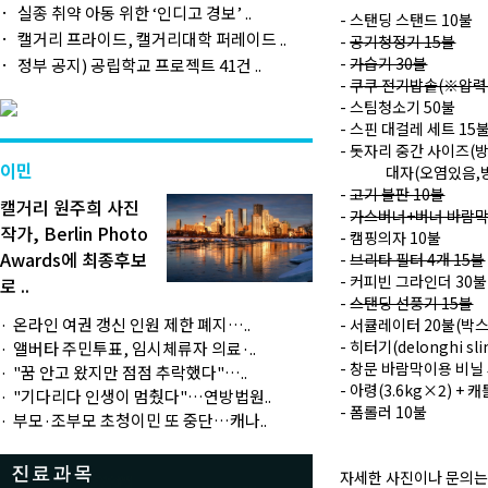
실종 취약 아동 위한 ‘인디고 경보’ ..
- 스탠딩 스탠드 10불
캘거리 프라이드, 캘거리대학 퍼레이드 ..
-
공기청정기 15불
-
가습기 30불
정부 공지) 공립학교 프로젝트 41건 ..
-
쿠쿠 전기밥솥(※압력밥
- 스팀청소기 50불
- 스핀 대걸레 세트 15
- 돗자리 중간 사이즈(방
이민
대자(오염있음,방수
-
고기 불판 10불
캘거리 원주희 사진
-
가스버너+버너 바람막이
작가, Berlin Photo
- 캠핑의자 10불
Awards에 최종후보
-
브리타 필터 4개 15불
- 커피빈 그라인더 30불
로 ..
-
스탠딩 선풍기 15불
온라인 여권 갱신 인원 제한 폐지…..
- 서큘레이터 20불(박스
- 히터기(delonghi sli
앨버타 주민투표, 임시체류자 의료·..
- 창문 바람막이용 비닐
"꿈 안고 왔지만 점점 추락했다"…..
- 아령(3.6kg×2) +
"기다리다 인생이 멈췄다"…연방법원..
- 폼롤러 10불
부모·조부모 초청이민 또 중단…캐나..
자세한 사진이나 문의는