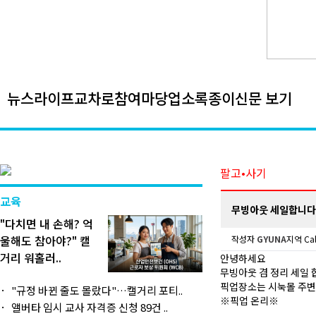
뉴스
라이프
교차로
참여마당
업소록
종이신문 보기
팔고•사기
교육
무빙아웃 세일합니다
"다치면 내 손해? 억
울해도 참아야?" 캘
작성자
GYUNA
지역 Cal
거리 워홀러..
안녕하세요
무빙아웃 겸 정리 세일 
픽업장소는 시눅몰 주
"규정 바뀐 줄도 몰랐다"…캘거리 포티..
※픽업 온리※
앨버타 임시 교사 자격증 신청 89건 ..