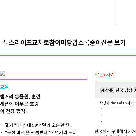
뉴스
라이프
교차로
참여마당
업소록
종이신문 보기
팔고•사기
교육
[새상품] 한국 남성 
캘거리 동물원, 훈련
세션에 아무르 호랑
작성자
dmsalsn
지역 C
이 건강 점검..
캘거리대 상대 50만 달러 소송한 전 ..
한국에서 구매해서 가져
"규정 바뀐 줄도 몰랐다"…캘거리 포티..