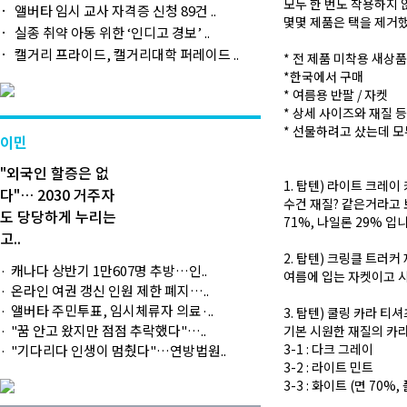
모두 한 번도 착용하지
앨버타 임시 교사 자격증 신청 89건 ..
몇몇 제품은 택을 제거
실종 취약 아동 위한 ‘인디고 경보’ ..
캘거리 프라이드, 캘거리대학 퍼레이드 ..
* 전 제품 미착용 새상
*한국에서 구매
* 여름용 반팔 / 자켓
* 상세 사이즈와 재질 
* 선물하려고 샀는데 
이민
"외국인 할증은 없
1. 탑텐) 라이트 크레이 
다"… 2030 거주자
수건 재질? 같은거라고 
도 당당하게 누리는
71%, 나일론 29% 입
고..
2. 탑텐) 크링클 트러커 
캐나다 상반기 1만607명 추방…인..
여름에 입는 자켓이고 
온라인 여권 갱신 인원 제한 폐지…..
앨버타 주민투표, 임시체류자 의료·..
3. 탑텐) 쿨링 카라 티셔
"꿈 안고 왔지만 점점 추락했다"…..
기본 시원한 재질의 카
3-1 : 다크 그레이
"기다리다 인생이 멈췄다"…연방법원..
3-2 : 라이트 민트
3-3 : 화이트 (면 70%,