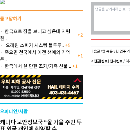
묻고답하기
한국으로 짐을 보내고 싶은데 저렴
+2
한..
오래된 스피커 시스템 블루투..
+5
죽으면 천국에서 이전 생애의 기억
다음글
7월 혹은 8월 입주
+1
은..
이전글
[렌트] 전체렌트 / 여자 
한국에서 살 만한 조카/가족 선물 ..
+1
오피니언/사람
캐나다 보안정보국 “올 가을 주민 투
표 외국 개입에 취약할 수..