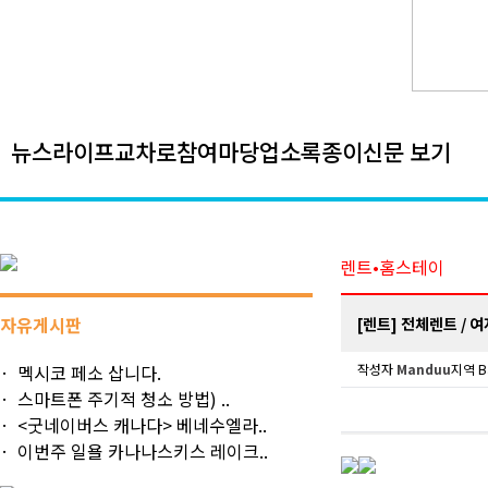
뉴스
라이프
교차로
참여마당
업소록
종이신문 보기
렌트•홈스테이
자유게시판
[렌트] 전체렌트 / 여자 
멕시코 페소 삽니다.
작성자
Manduu
지역 B
스마트폰 주기적 청소 방법) ..
<굿네이버스 캐나다> 베네수엘라..
이번주 일욜 카나나스키스 레이크..