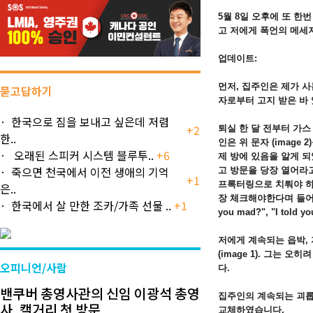
5월 8일 오후에 또 한
고 저에게 폭언의 메세지
업데이트:
먼저, 집주인은 제가 사는
묻고답하기
자로부터 고지 받은 바
한국으로 짐을 보내고 싶은데 저렴
+2
퇴실 한 달 전부터 가스
한..
인은 위 문자 (image
오래된 스피커 시스템 블루투..
+6
제 방에 있음을 알게 
죽으면 천국에서 이전 생애의 기억
고 방문을 당장 열어라
+1
프록터링으로 치뤄야 하
은..
장 체크해야한다며 들어오
한국에서 살 만한 조카/가족 선물 ..
+1
you mad?", "I to
저에게 계속되는 읍박,
(image 1). 그는 
오피니언/사람
다.
밴쿠버 총영사관의 신임 이광석 총영
집주인의 계속되는 괴롭
사, 캘거리 첫 방문
교체하였습니다.