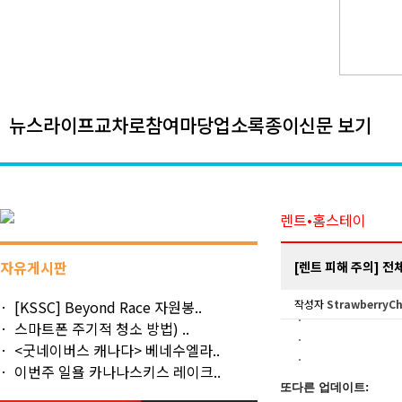
뉴스
라이프
교차로
참여마당
업소록
종이신문 보기
렌트•홈스테이
자유게시판
[렌트 피해 주의] 전체렌트
[KSSC] Beyond Race 자원봉..
작성자
StrawberryC
스마트폰 주기적 청소 방법) ..
<굿네이버스 캐나다> 베네수엘라..
이번주 일욜 카나나스키스 레이크..
또다른 업데이트: