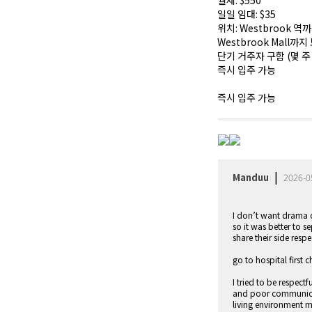
월세: $550
일일 임대: $35
위치: Westbrook 역까
Westbrook Mall까
단기 거주자 구함 (몇 주 ~
즉시 입주 가능
즉시 입주 가능
|
Manduu
2026-0
I don’t want drama 
so it was better to s
share their side respe
go to hospital first 
I tried to be respect
and poor communicat
living environment 