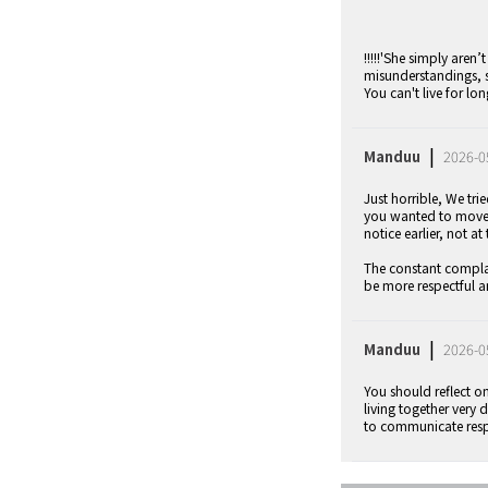
!!!!!'She simply are
misunderstandings, s
You can't live for lo
|
Manduu
2026-0
Just horrible, We tr
you wanted to move o
notice earlier, not at
The constant complai
be more respectful a
|
Manduu
2026-0
You should reflect o
living together very 
to communicate resp