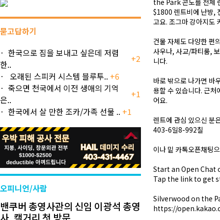
the Park 콘도를 
$1800 렌트비에 난방
고요. 조그마 강아지도 
묻고답하기
건물 자체도 다양한 편
사우나, 사교/파티룸, 
한국으로 짐을 보내고 싶은데 저렴
+2
니다.
한..
오래된 스피커 시스템 블루투..
+6
바로 밖으로 나가면 바우
죽으면 천국에서 이전 생애의 기억
용할 수 있습니다. 근처
+1
은..
어요.
한국에서 살 만한 조카/가족 선물 ..
+1
렌트에 관심 있으신 분
403-6일8-992칠
이나 밑 카톡오픈채팅으
Start an Open Chat 
Tap the link to get s
오피니언/사람
Silverwood on the 
밴쿠버 총영사관의 신임 이광석 총영
https://open.kakao
사, 캘거리 첫 방문