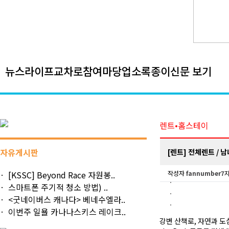
뉴스
라이프
교차로
참여마당
업소록
종이신문 보기
렌트•홈스테이
자유게시판
[렌트] 전체렌트 / 남녀
[KSSC] Beyond Race 자원봉..
작성자
fannumber7
지
스마트폰 주기적 청소 방법) ..
<굿네이버스 캐나다> 베네수엘라..
이번주 일욜 카나나스키스 레이크..
강변 산책로, 자연과 도심