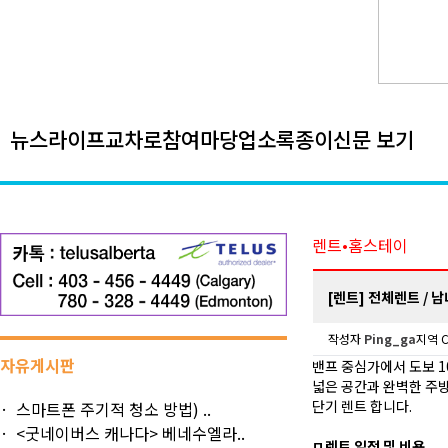
뉴스
라이프
교차로
참여마당
업소록
종이신문 보기
렌트•홈스테이
[렌트] 전체렌트 / 남녀
작성자
Ping_ga
지역 C
자유게시판
밴프 중심가에서 도보 1
넓은 공간과 완벽한 주
단기 렌트 합니다.
스마트폰 주기적 청소 방법) ..
<굿네이버스 캐나다> 베네수엘라..
ㅁ렌트 일정 및 비용