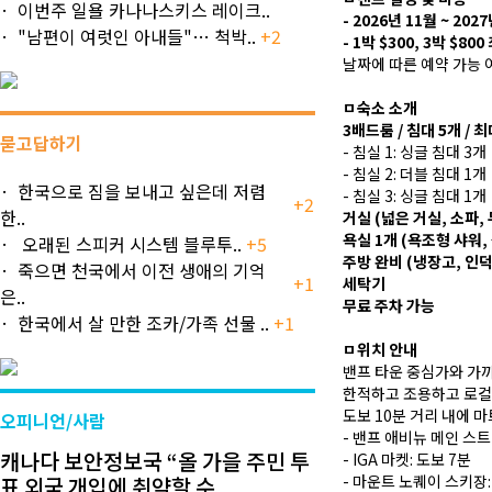
이번주 일욜 카나나스키스 레이크..
- 2026년 11월 ~ 2
"남편이 여럿인 아내들"… 척박..
+2
- 1박 $300, 3박 $8
날짜에 따른 예약 가능
ㅁ숙소 소개
3배드룸 / 침대 5개 / 
묻고답하기
- 침실 1: 싱글 침대 3개
- 침실 2: 더블 침대 1개
한국으로 짐을 보내고 싶은데 저렴
- 침실 3: 싱글 침대 1개
+2
한..
거실 (넓은 거실, 소파, 
욕실 1개 (욕조형 샤워
오래된 스피커 시스템 블루투..
+5
주방 완비 (냉장고, 인
죽으면 천국에서 이전 생애의 기억
+1
세탁기
은..
무료 주차 가능
한국에서 살 만한 조카/가족 선물 ..
+1
ㅁ위치 안내
밴프 타운 중심가와 가
한적하고 조용하고 로컬
도보 10분 거리 내에 
오피니언/사람
- 밴프 애비뉴 메인 스트
캐나다 보안정보국 “올 가을 주민 투
- IGA 마켓: 도보 7분
표 외국 개입에 취약할 수..
- 마운트 노퀘이 스키장: