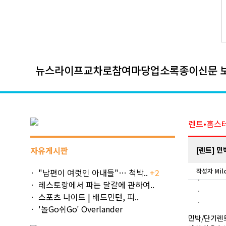
뉴스
라이프
교차로
참여마당
업소록
종이신문 
렌트•홈스
자유게시판
[렌트] 민
"남편이 여럿인 아내들"… 척박..
+2
작성자
Mil
레스토랑에서 파는 달걀에 관하여..
스포츠 나이트 | 배드민턴, 피..
'놀Go쉬Go' Overlander
민박/단기렌트