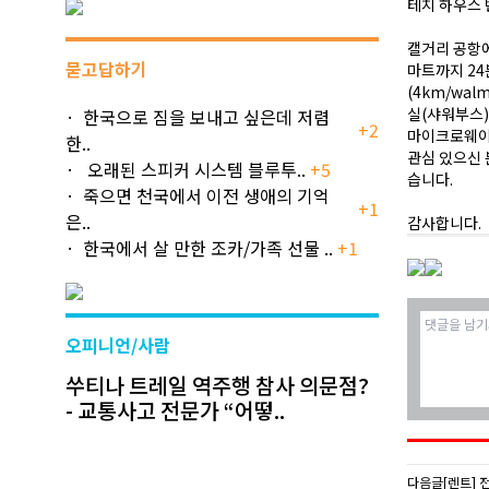
테치 하우스 반
캘거리 공항에
묻고답하기
마트까지 24분
(4km/wal
실(샤워부스)
한국으로 짐을 보내고 싶은데 저렴
+2
마이크로웨이
한..
관심 있으신 
오래된 스피커 시스템 블루투..
+5
습니다.
죽으면 천국에서 이전 생애의 기억
+1
은..
감사합니다.
한국에서 살 만한 조카/가족 선물 ..
+1
오피니언/사람
쑤티나 트레일 역주행 참사 의문점?
- 교통사고 전문가 “어떻..
다음글
[렌트] 