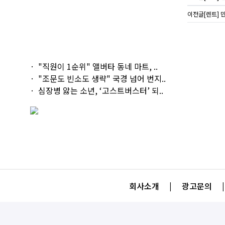
이전글
[렌트] 민
"직원이 1순위" 앨버타 동네 마트, ..
"조문도 빈소도 생략" 국경 넘어 번지..
심장병 앓는 소년, ‘고스트버스터’ 되..
회사소개
|
광고문의
|