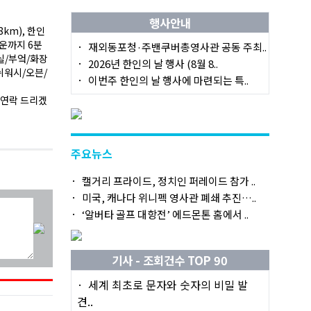
행사안내
km), 한인
타운까지 6분
재외동포청·주밴쿠버총영사관 공동 주최..
거실/부엌/화장
2026년 한인의 날 행사 (8월 8..
쉬워시/오븐/
이번주 한인의 날 행사에 마련되는 특..
면 연락 드리겠
주요뉴스
캘거리 프라이드, 정치인 퍼레이드 참가 ..
미국, 캐나다 위니펙 영사관 폐쇄 추진…..
‘알버타 골프 대항전’ 에드몬톤 홈에서 ..
기사 - 조회건수 TOP 90
세계 최초로 문자와 숫자의 비밀 발
견..