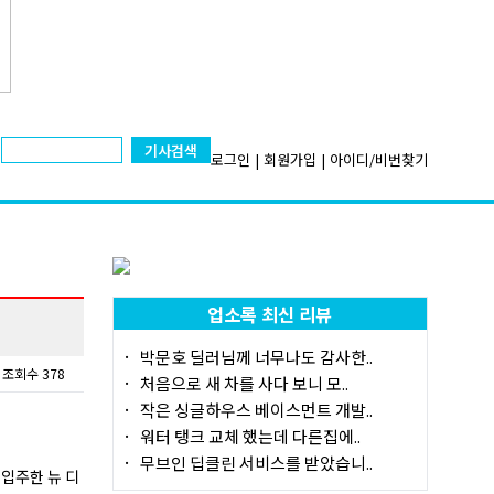
기사검색
로그인
|
회원가입
|
아이디/비번찾기
업소록 최신 리뷰
박문호 딜러님께 너무나도 감사한..
조회수 378
처음으로 새 차를 사다 보니 모..
작은 싱글하우스 베이스먼트 개발..
워터 탱크 교체 했는데 다른집에..
무브인 딥클린 서비스를 받았습니..
 입주한 뉴 디