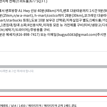
지하 전체(스위트룸/677 SQ.FT.)
서 밴프방향 A1 Hwy 선상 40분(48km)거리,밴프 다운타운까지 1시간 9분(98
(25km,n/w a-mart), h-mart/costco까지 28분(30km),코크레인 다운
mart/starbucks 등등),도보 10분 보우강 산책로/지하실입구 별도/1베드룸/
,1퀸침대/침대 소파/4인용식탁,의자등 모든 뉴 가전제품 구비(티비/냉장고/디
브/세탁기/드라이어)/주방용품 구비.
분은 메세지(
416-898-7417
) 또는 이메일(bugyu5083@gmail.com)주시
전체렌트 / 남녀 / 1450 / 헤리티지역 / 헤리티지역 근처 1배드 콘도