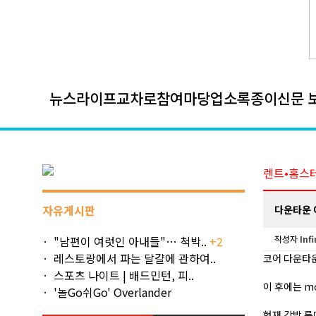
뉴스
라이프
교차로
참여마당
업소록
종이신문 
렌트•홈스
자유게시판
다운타운 
"남편이 여럿인 아내들"… 척박..
+2
작성자
Infi
레스토랑에서 파는 달걀에 관하여..
코어 다운타
스포츠 나이트 | 배드민턴, 피..
이 후에는 mo
'놀Go쉬Go' Overlander
현재 각방 