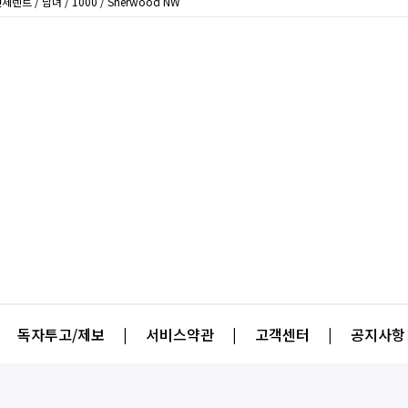
체렌트 / 남녀 / 1000 / Sherwood NW
독자투고/제보
|
서비스약관
|
고객센터
|
공지사항