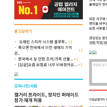
룸메없이 전체
모든 가구와 
명의를 바꾸는
요한 서류를 
묻고답하기
관심있는 분
오래된 스피커 시스템 블루투..
+2
성함/직업/
죽으면 천국에서 이전 생애의 기억
+1
은..
한국에서 살 만한 조카/가족 선물 ..
+1
[답글]요즘 보험료 너무 비싸졌어요...
+1
오피니언/사람
캘거리 프라이드, 정치인 퍼레이드
참가 재개 허용
다음글
캘거리-