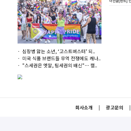
이전글
[렌트] 전
심장병 앓는 소년, ‘고스트버스터’ 되..
미국 식품 브랜드들 무역 전쟁에도 캐나..
"스세권은 옛말, 팀세권의 배신"… 캘..
회사소개
|
광고문의
|