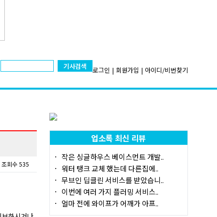
기사검색
로그인
|
회원가입
|
아이디/비번찾기
업소록 최신 리뷰
작은 싱글하우스 베이스먼트 개발..
조회수 535
워터 탱크 교체 했는데 다른집에..
무브인 딥클린 서비스를 받았습니..
이번에 여러 가지 플러밍 서비스..
얼마 전에 와이프가 어깨가 아프..
세이브하시거나