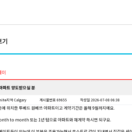
보기
테이
아파트 양도받으실 분
nite
지역 Calgary
게시물번호 69655
작성일 2026-07-08 06:38
운에 위치한 투베드 원베쓰 아파트이고 계약기간은 올해 9월까지에요.
nth to month 또는 1년 텀으로 아파트와 재계약 하시면 되구요.
룸메이트들이 있는데 이 부분은 조율가능해서 호스트로 같이 지내면서 집값을 