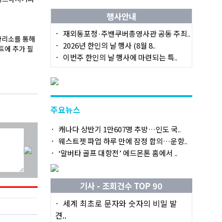
행사안내
재외동포청·주밴쿠버총영사관 공동 주최..
 관리소를 통해
2026년 한인의 날 행사 (8월 8..
트에 추가 필
이번주 한인의 날 행사에 마련되는 특..
주요뉴스
캐나다 상반기 1만607명 추방…인도 국..
웨스트젯 파업 하루 만에 잠정 합의…운항..
‘알버타 골프 대항전’ 에드몬톤 홈에서 ..
기사 - 조회건수 TOP 90
세계 최초로 문자와 숫자의 비밀 발
견..