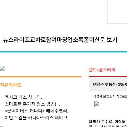
뉴스
라이프
교차로
참여마당
업소록
종이신문 보기
렌트•홈스테이
자유게시판
여성주 부동산-2% R
멕시코 페소 삽니다.
작성자
운영팀
지역 Calg
스마트폰 주기적 청소 방법) ..
<굿네이버스 캐나다> 베네수엘라..
이번주 일욜 카나나스키스 레이크..
집 매매 수수료, 아직도