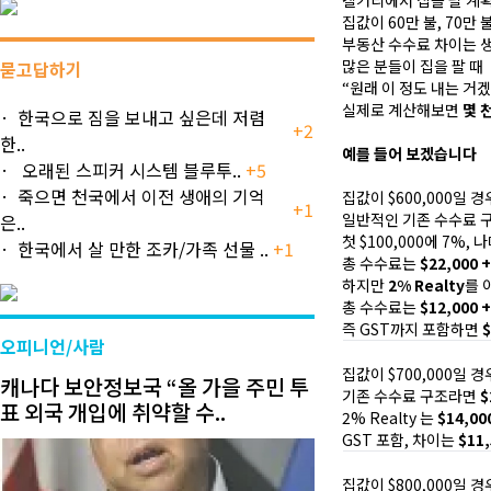
캘거리에서 집을 팔 계
집값이 60만 불, 70만 
부동산 수수료 차이는 
많은 분들이 집을 팔 때
묻고답하기
“원래 이 정도 내는 거
실제로 계산해보면
몇 
한국으로 짐을 보내고 싶은데 저렴
+2
한..
예를 들어 보겠습니다
오래된 스피커 시스템 블루투..
+5
죽으면 천국에서 이전 생애의 기억
집값이 $600,000일 경
+1
일반적인 기존 수수료 
은..
첫 $100,000에 7%,
한국에서 살 만한 조카/가족 선물 ..
+1
총 수수료는
$22,000 
하지만
2% Realty
를 
총 수수료는
$12,000 
즉 GST까지 포함하면
오피니언/사람
집값이 $700,000일 경
캐나다 보안정보국 “올 가을 주민 투
기존 수수료 구조라면
$
표 외국 개입에 취약할 수..
2% Realty 는
$14,00
GST 포함, 차이는
$11
집값이 $800,000일 경