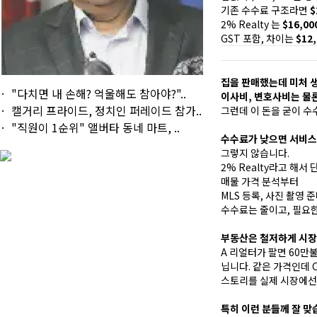
기존 수수료 구조라면
$
2% Realty 는
$16,00
GST 포함, 차이는
$12
집을 판매했는데 미처 생
"다치면 내 손해? 억울해도 참아야?"..
이사비, 변호사비는 물론
캘거리 프라이드, 정치인 퍼레이드 참가..
그런데 이 돈을 굳이 수
"직원이 1순위" 앨버타 동네 마트, ..
수수료가 낮으면 서비스
그렇지 않습니다.
2% Realty라고 해
매물 가격 분석부터
MLS 등록, 사진 촬영 
수수료는 줄이고, 필요
부동산은 철저하게 시장
A 리얼터가 팔면 60만불
닙니다. 같은 가격인데 
스토리를 실제 시장에선
특히 이런 분들께 잘 