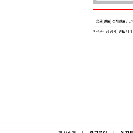
다음글
[렌트] 전체렌트 / 남녀 /
이전글
긴급 공지) 렌트 디
회사소개
|
광고문의
|
독자투