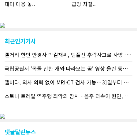
대미 대응 놓..
급망 차질..
최근인기기사
캘거리 한인 안경사 박길재씨, 템플산 추락사고로 사망 - 헬기 구조..
국립공원서 ‘목줄 안한 개와 따라오는 곰’ 영상 올린 등산객 기소돼
앨버타, 의사 의뢰 없이 MRI·CT 검사 가능…31일부터 자비 부..
스토니 트레일 역주행 최악의 참사 - 음주 과속이 원인, 4명 사망..
댓글달린뉴스