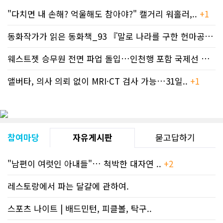
"다치면 내 손해? 억울해도 참아야?" 캘거리 워홀러,..
+1
동화작가가 읽은 동화책_93 『말로 나라를 구한 헌마공..
+2
웨스트젯 승무원 전면 파업 돌입…인천행 포함 국제선 줄..
+
앨버타, 의사 의뢰 없이 MRI·CT 검사 가능…31일..
+1
참여마당
자유게시판
묻고답하기
"남편이 여럿인 아내들"… 척박한 대자연 ..
+2
레스토랑에서 파는 달걀에 관하여.
스포츠 나이트 | 배드민턴, 피클볼, 탁구..