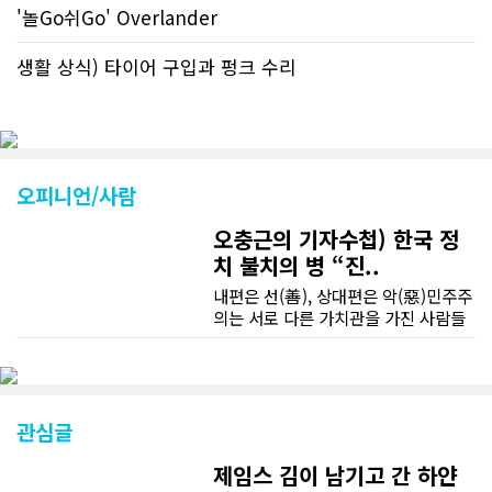
'놀Go쉬Go' Overlander
생활 상식) 타이어 구입과 펑크 수리
오피니언/사람
오충근의 기자수첩) 한국 정
치 불치의 병 “진..
내편은 선(善), 상대편은 악(惡)민주주
의는 서로 다른 가치관을 가진 사람들
이 공존하는 제도로 서로 다른 이해관
계를 조정하고 합의를 이끌어 내는 제
도다. 이런 민주주의의 원리나 정치의
원리를 모르는 사람은 없을 것이다. 그
러나 한국사회는 언제부터 인지 상대
관심글
편과 공존, 합의, 협치, 타협은 야합, 굴
복, 배신, 변절이 되었다. 필자의 기억
제임스 김이 남기고 간 하얀