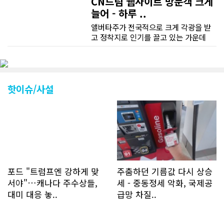
CN드림 웹사이트 방문객 크게
늘어 - 하루 ..
앨버타주가 전국적으로 크게 각광을 받
고 정착지로 인기를 끌고 있는 가운데
CN드림 웹사이트 방문자수가 크게 늘었
다. 약 7~8년전까지만 해도 본지 첫화면
조회건수가 하루 평균 3500건 정도였으
나 최근에는 하루 평균 4만1천건을 기록
하고 있다. 2월 15일부터 3월 15일까지
핫이슈/사설
한달 기준으로 총 접속자 수가 40,730
명에 달하며 133만건 조회수를 기록했
다. 1인당 방문수는 한달 32.25회이며
하루 평균 1.1회에 달해 거의 매일 본지
를 접속하고 있는 것으로 조사됐다. 한편
신규 회원 가입자수는 2~3년 전까지는
하루 평균 7명 정도였으나 최근 2~3월
에는 크게 늘어 하루 평균 11명에 달해
포드 "트럼프엔 강하게 맞
주춤하던 기름값 다시 상승
60% 증가했는데 (년간 4천명) 신규 가
서야"…캐나다 주수상들,
세 - 중동정세 악화, 국제공
입자의 절반 정도는 타주에서 이주를 검
대미 대응 놓..
급망 차질..
토하고 있거나 갓 이주한 회원들로 나타
났다. 이러한 독자들의 호응에 힘입어
CN드림은 실시간으로 웹 뉴스를 업데이