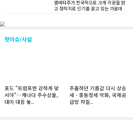
앨버타주가 전국적으로 크게 각광을 받
고 정착지로 인기를 끌고 있는 가운데
CN드림 웹사이트 방문자수가 크게 늘었
다. 약 7~8년전까지만 해도 본지 첫화면
조회건수가 하루 평균 3500건 정도였으
나 최근에는 하루 평균 4만1천건을 기록
하고 있다. 2월 15일부터 3월 15일까지
핫이슈/사설
한달 기준으로 총 접속자 수가 40,730
명에 달하며 133만건 조회수를 기록했
다. 1인당 방문수는 한달 32.25회이며
하루 평균 1.1회에 달해 거의 매일 본지
를 접속하고 있는 것으로 조사됐다. 한편
신규 회원 가입자수는 2~3년 전까지는
하루 평균 7명 정도였으나 최근 2~3월
에는 크게 늘어 하루 평균 11명에 달해
포드 "트럼프엔 강하게 맞
주춤하던 기름값 다시 상승
60% 증가했는데 (년간 4천명) 신규 가
서야"…캐나다 주수상들,
세 - 중동정세 악화, 국제공
입자의 절반 정도는 타주에서 이주를 검
대미 대응 놓..
급망 차질..
토하고 있거나 갓 이주한 회원들로 나타
났다. 이러한 독자들의 호응에 힘입어
CN드림은 실시간으로 웹 뉴스를 업데이
트하고 있다. 이는 정확하고 빠른 뉴스를
전달하기 위한 조치로 캐나다 전국의 타