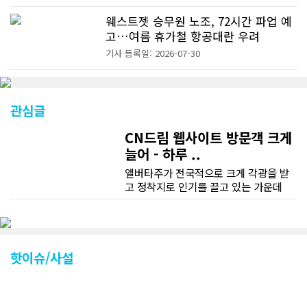
웨스트젯 승무원 노조, 72시간 파업 예
고…여름 휴가철 항공대란 우려
기사 등록일: 2026-07-30
관심글
CN드림 웹사이트 방문객 크게
늘어 - 하루 ..
앨버타주가 전국적으로 크게 각광을 받
고 정착지로 인기를 끌고 있는 가운데
CN드림 웹사이트 방문자수가 크게 늘었
다. 약 7~8년전까지만 해도 본지 첫화면
조회건수가 하루 평균 3500건 정도였으
나 최근에는 하루 평균 4만1천건을 기록
하고 있다. 2월 15일부터 3월 15일까지
핫이슈/사설
한달 기준으로 총 접속자 수가 40,730
명에 달하며 133만건 조회수를 기록했
다. 1인당 방문수는 한달 32.25회이며