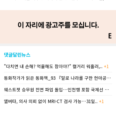
이트 전면 교체작업을 진행하고 있다. 시
각적으로 세련된 디자인을 선보일 예정
인데, 먼저 이달 중에 웹 첫 화면 디자인
이 교체된다. 이후 금년 중 전체 페이지
디자인을 좀더 세련되고 편리하게 바꾸
는 방향으로 추진 중에 있다. (편집부)참
고자료CN드림 사이트, 캐나다 한인언론
사 5위 차지
https://cndreams.com/news/news_r
code1=2345&code2=0&code3=210&
댓글달린뉴스
"다치면 내 손해? 억울해도 참아야?" 캘거리 워홀러,..
+1
동화작가가 읽은 동화책_93 『말로 나라를 구한 헌마공..
+2
웨스트젯 승무원 전면 파업 돌입…인천행 포함 국제선 줄..
+
앨버타, 의사 의뢰 없이 MRI·CT 검사 가능…31일..
+1