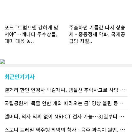
하루 평균 1.1회에 달해 거의 매일 본지
를 접속하고 있는 것으로 조사됐다. 한편
신규 회원 가입자수는 2~3년 전까지는
하루 평균 7명 정도였으나 최근 2~3월
에는 크게 늘어 하루 평균 11명에 달해
포드 "트럼프엔 강하게 맞
주춤하던 기름값 다시 상승
60% 증가했는데 (년간 4천명) 신규 가
서야"…캐나다 주수상들,
세 - 중동정세 악화, 국제공
입자의 절반 정도는 타주에서 이주를 검
대미 대응 놓..
급망 차질..
토하고 있거나 갓 이주한 회원들로 나타
났다. 이러한 독자들의 호응에 힘입어
CN드림은 실시간으로 웹 뉴스를 업데이
트하고 있다. 이는 정확하고 빠른 뉴스를
전달하기 위한 조치로 캐나다 전국의 타
교민 언론사보다 그 정확도와 신속성에
최근인기기사
서 앞선 것으로 평가된다. 그 동안 본지
웹사이트에서는 인쇄매체를 고려해 기사
캘거리 한인 안경사 박길재씨, 템플산 추락사고로 사망 - 헬기 구조..
등재가 지연되곤 했으나 동포사회의 뜨
거운 호응에 발맞추기 위해 최근에는 최
신기사를 매일 웹에 올리는 것으로 정책
국립공원서 ‘목줄 안한 개와 따라오는 곰’ 영상 올린 등산객 기소돼
을 변경했다. 이에 따라 독자들은 CN드
림 사이트 방문을 통해 매일 따끈따끈한
앨버타, 의사 의뢰 없이 MRI·CT 검사 가능…31일부터 자비 부..
캐나다 전국 뉴스와 앨버타주 지역 최신
뉴스를 열람할 수 있게 됐다. 아울러 본
스토니 트레일 역주행 최악의 참사 - 음주 과속이 원인, 4명 사망..
지는 뜨거운 성원에 보답고저 최근 웹 사