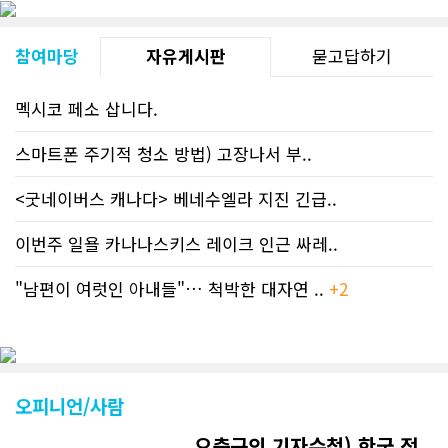
참여마당
자유게시판
묻고답하기
멕시코 페소 삽니다.
스마트폰 주기적 청소 방법) 고장나서 부..
<굿네이버스 캐나다> 베네수엘라 지진 긴급..
이번주 일욜 카나나스키스 레이크 인근 싸레..
"남편이 여럿인 아내들"… 척박한 대자연 ..
+2
오피니언/사람
오충근의 기자수첩) 한국 정