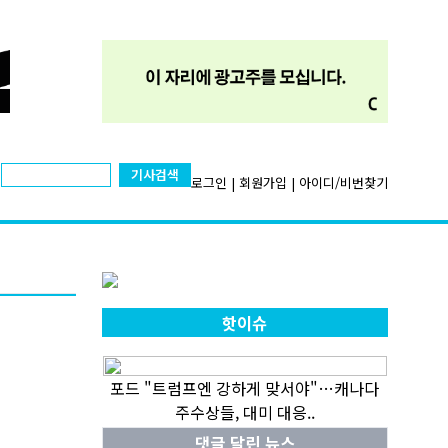
기사검색
로그인
|
회원가입
|
아이디/비번찾기
핫이슈
포드 "트럼프엔 강하게 맞서야"…캐나다
주수상들, 대미 대응..
댓글 달린 뉴스