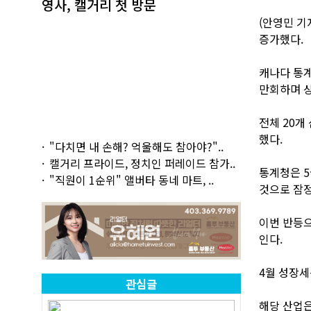
영사, 캘거리 첫 방문
(안영민 기
증가했다.
캐나다 통계
만회하며 상
전체 20개
했다.
"다치면 내 손해? 억울해도 참아야?"..
캘거리 프라이드, 정치인 퍼레이드 참가..
통계청은 5
"직원이 1순위" 앨버타 동네 마트, ..
것으로 잠정
이번 반등으
인다.
4월 성장세
관심글
해당 산업은