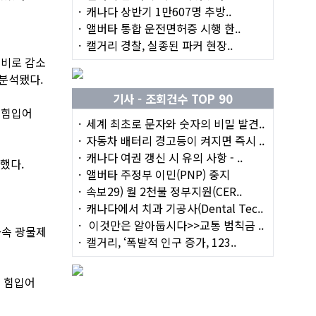
캐나다 상반기 1만607명 추방..
앨버타 통합 운전면허증 시행 한..
캘거리 경찰, 실종된 파커 현장..
정비로 감소
분석됐다.
기사 - 조회건수 TOP 90
 힘입어
세계 최초로 문자와 숫자의 비밀 발견..
자동차 배터리 경고등이 켜지면 즉시 ..
캐나다 여권 갱신 시 유의 사항 - ..
했다.
앨버타 주정부 이민(PNP) 중지
속보29) 월 2천불 정부지원(CER..
캐나다에서 치과 기공사(Dental Tec..
이것만은 알아둡시다>>교통 범칙금 ..
금속 광물제
캘거리, ‘폭발적 인구 증가, 123..
에 힘입어