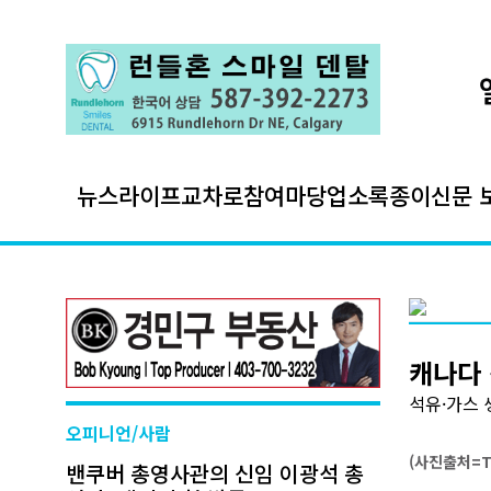
뉴스
라이프
교차로
참여마당
업소록
종이신문 
캐나다 
석유·가스 
오피니언/사람
(사진출처=Th
밴쿠버 총영사관의 신임 이광석 총