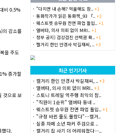
"다치면 내 손해? 억울해도 참..
+1
대비 0.5%
동화작가가 읽은 동화책_93 『..
+2
웨스트젯 승무원 전면 파업 돌입..
+1
앨버타, 의사 의뢰 없이 MRI..
+1
%)의 감소를
정부 공지) 검강검진 선택권 확..
+1
캘거리 한인 안경사 박길재씨, ..
+3
회복을 주도
최근 인기기사
.1% 증가할
캘거리 한인 안경사 박길재씨, ..
+3
앨버타, 의사 의뢰 없이 MRI..
+1
될 것으로 보
스토니 트레일 역주행 최악의 참..
"직원이 1순위" 앨버타 동네 ..
웨스트젯 승무원 전면 파업 돌입..
+1
"규정 바뀐 줄도 몰랐다"…캘거..
실종 자폐 소년 파커 주검으로 ..
록했다.
캘거리 집 사기 더 어려워졌다…..