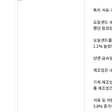
특히 석유·
오일샌드 생
했던 합성원
오일샌드를 
1.1% 늘었
반면 금속광
제조업은 내
기계 제조업
품 제조업(
석유 및 석
5.8% 증