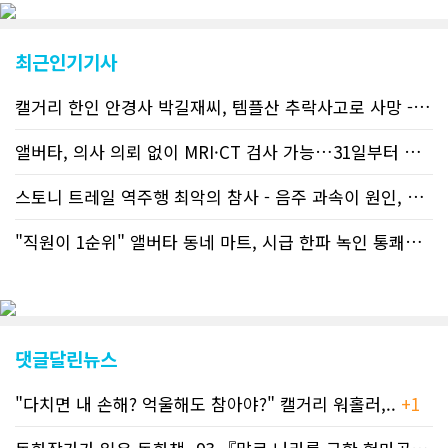
트하고 있다. 이는 정확하고 빠른 뉴스를
전달하기 위한 조치로 캐나다 전국의 타
교민 언론사보다 그 정확도와 신속성에
최근인기기사
서 앞선 것으로 평가된다. 그 동안 본지
웹사이트에서는 인쇄매체를 고려해 기사
캘거리 한인 안경사 박길재씨, 템플산 추락사고로 사망 - 헬기 구조..
등재가 지연되곤 했으나 동포사회의 뜨
거운 호응에 발맞추기 위해 최근에는 최
신기사를 매일 웹에 올리는 것으로 정책
앨버타, 의사 의뢰 없이 MRI·CT 검사 가능…31일부터 자비 부..
을 변경했다. 이에 따라 독자들은 CN드
림 사이트 방문을 통해 매일 따끈따끈한
스토니 트레일 역주행 최악의 참사 - 음주 과속이 원인, 4명 사망..
캐나다 전국 뉴스와 앨버타주 지역 최신
뉴스를 열람할 수 있게 됐다. 아울러 본
"직원이 1순위" 앨버타 동네 마트, 시급 한파 녹인 통쾌한 반란 ..
지는 뜨거운 성원에 보답고저 최근 웹 사
이트 전면 교체작업을 진행하고 있다. 시
각적으로 세련된 디자인을 선보일 예정
인데, 먼저 이달 중에 웹 첫 화면 디자인
이 교체된다. 이후 금년 중 전체 페이지
디자인을 좀더 세련되고 편리하게 바꾸
댓글달린뉴스
는 방향으로 추진 중에 있다. (편집부)참
고자료CN드림 사이트, 캐나다 한인언론
"다치면 내 손해? 억울해도 참아야?" 캘거리 워홀러,..
+1
사 5위 차지
https://cndreams.com/news/news_r
code1=2345&code2=0&code3=210&