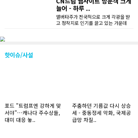
CN드림 웹사이트 방문객 크게
늘어 - 하루 ..
앨버타주가 전국적으로 크게 각광을 받
고 정착지로 인기를 끌고 있는 가운데
CN드림 웹사이트 방문자수가 크게 늘었
다. 약 7~8년전까지만 해도 본지 첫화면
조회건수가 하루 평균 3500건 정도였으
나 최근에는 하루 평균 4만1천건을 기록
하고 있다. 2월 15일부터 3월 15일까지
핫이슈/사설
한달 기준으로 총 접속자 수가 40,730
명에 달하며 133만건 조회수를 기록했
다. 1인당 방문수는 한달 32.25회이며
하루 평균 1.1회에 달해 거의 매일 본지
를 접속하고 있는 것으로 조사됐다. 한편
신규 회원 가입자수는 2~3년 전까지는
하루 평균 7명 정도였으나 최근 2~3월
에는 크게 늘어 하루 평균 11명에 달해
포드 "트럼프엔 강하게 맞
주춤하던 기름값 다시 상승
60% 증가했는데 (년간 4천명) 신규 가
서야"…캐나다 주수상들,
세 - 중동정세 악화, 국제공
입자의 절반 정도는 타주에서 이주를 검
대미 대응 놓..
급망 차질..
토하고 있거나 갓 이주한 회원들로 나타
났다. 이러한 독자들의 호응에 힘입어
CN드림은 실시간으로 웹 뉴스를 업데이