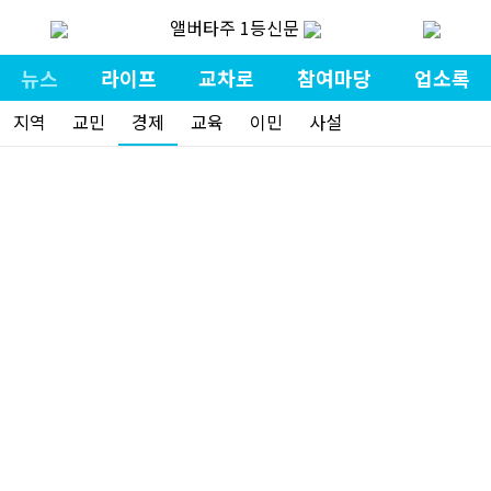
앨버타주 1등신문
뉴스
라이프
교차로
참여마당
업소록
지역
교민
경제
교육
이민
사설